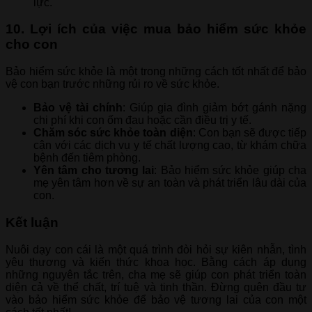
lực.
10. Lợi ích của việc mua bảo hiểm sức khỏe
cho con
Bảo hiểm sức khỏe là một trong những cách tốt nhất để bảo
vệ con bạn trước những rủi ro về sức khỏe.
Bảo vệ tài chính
: Giúp gia đình giảm bớt gánh nặng
chi phí khi con ốm đau hoặc cần điều trị y tế.
Chăm sóc sức khỏe toàn diện
: Con bạn sẽ được tiếp
cận với các dịch vụ y tế chất lượng cao, từ khám chữa
bệnh đến tiêm phòng.
Yên tâm cho tương lai
: Bảo hiểm sức khỏe giúp cha
mẹ yên tâm hơn về sự an toàn và phát triển lâu dài của
con.
Kết luận
Nuôi dạy con cái là một quá trình đòi hỏi sự kiên nhẫn, tình
yêu thương và kiến thức khoa học. Bằng cách áp dụng
những nguyên tắc trên, cha mẹ sẽ giúp con phát triển toàn
diện cả về thể chất, trí tuệ và tinh thần. Đừng quên đầu tư
vào bảo hiểm sức khỏe để bảo vệ tương lai của con một