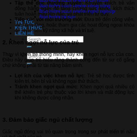
Bảo hiểm trách nhiệm sản phẩm
Tập thể dục thường xuyên
: Khuyến khích trẻ vận
Bảo hiểm trách nhiệm công cộng
động hàng ngày để tăng cường sức khỏe, kích thích
Bảo hiểm trách nhiệm nghề nghiệp
tuần hoàn máu lên não, và phát triển tư duy.
Bảo hiểm tài sản
Tiếp xúc với môi trường mới
: Đưa trẻ đến công viên,
TIN TỨC
viện bảo tàng, hoặc tham gia các hoạt động ngoại khóa
KIẾN THỨC
để phát triển kỹ năng xã hội và trí tuệ.
LIÊN HỆ
2. Khen ngợi nỗ lực của trẻ
Thay vì khen trẻ thông minh, hãy khen ngợi nỗ lực của con.
Điều này giúp trẻ hiểu rằng thành công đến từ sự cố gắng
chứ không phải từ tài năng bẩm sinh.
Lợi ích của việc khen nỗ lực
: Trẻ sẽ học được tính
kiên trì, bền bỉ và không ngại thử thách.
Tránh khen ngợi quá mức
: Khen ngợi quá nhiều có
thể khiến trẻ phụ thuộc vào lời khen và mất động lực
khi không được công nhận.
3. Đảm bảo giấc ngủ chất lượng
Giấc ngủ đóng vai trò quan trọng trong sự phát triển trí não