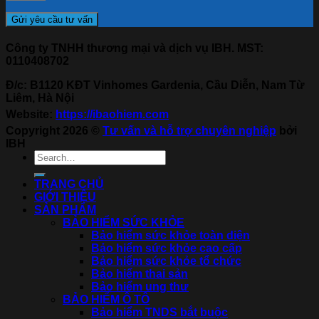
Công ty TNHH thương mại và dịch vụ IBH. MST:
0110408702
Đ/c: B1120 KĐT Vinhomes Gardenia, Cầu Diễn, Nam Từ
Liêm, Hà Nội
Website:
https://ibaohiem.com
Copyright 2026 ©
Tư vấn và hỗ trợ chuyên nghiệp
bởi
IBH
TRANG CHỦ
GIỚI THIỆU
SẢN PHẨM
BẢO HIỂM SỨC KHỎE
Bảo hiểm sức khỏe toàn diện
Bảo hiểm sức khỏe cao cấp
Bảo hiểm sức khỏe tổ chức
Bảo hiểm thai sản
Bảo hiểm ung thư
BẢO HIỂM Ô TÔ
Bảo hiểm TNDS bắt buộc