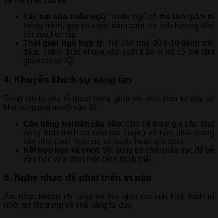
và thể chất của trẻ.
Tác hại của thiếu ngủ
: Thiếu ngủ có thể làm giảm trí
thông minh, gây cáu gắt, trầm cảm, và ảnh hưởng đến
kết quả học tập.
Thời gian ngủ hợp lý
: Trẻ cần ngủ đủ 8-10 tiếng mỗi
đêm. Tránh thức khuya vào cuối tuần vì nó có thể làm
giảm chỉ số IQ.
4. Khuyến khích sự sáng tạo
Sáng tạo là yếu tố quan trọng giúp trẻ phát triển tư duy và
khả năng giải quyết vấn đề.
Cân bằng hai bán cầu não
: Cho trẻ tham gia các hoạt
động kích thích cả não trái (logic) và não phải (sáng
tạo) như chơi nhạc cụ, vẽ tranh, hoặc giải toán.
Kết hợp học và chơi
: Sử dụng trò chơi giáo dục để trẻ
vừa học vừa chơi một cách thoải mái.
5. Nghe nhạc để phát triển trí não
Âm nhạc không chỉ giúp trẻ thư giãn mà còn kích thích trí
nhớ, sự tập trung và khả năng tư duy.