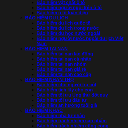
Bảo hiểm vật chất ô tô
Bảo hiểm người ngồi trên ô tô
Bảo hiểm ô tô toàn diện
BẢO HIỂM DU LỊCH
Bảo hiểm du lịch quốc tế
Bảo hiểm du lịch trong nước
Bảo hiểm du học nước ngoài
Bảo hiểm người nước ngoài du lịch Việt
Nam
BẢO HIỂM TAI NẠN
Bảo hiểm tai nạn lao động
Bảo hiểm tai nạn cá nhân
Bảo hiểm tai nạn nhóm
Bảo hiểm tai nạn giá rẻ
Bảo hiểm tai nạn cao cấp
BẢO HIỂM NHÂN THỌ
Bảo hiểm cho người trụ cột
Bảo hiểm tích lũy cho con
Bảo hiểm tối ưu Ung thư đột quỵ
Bảo hiểm tối ưu đầu tư
Bảo hiểm an hưởng tuổi già
BẢO HIỂM KHÁC
Bảo hiểm nhà tư nhân
Bảo hiểm trách nhiệm sản phẩm
Bảo hiểm trách nhiệm công cộng