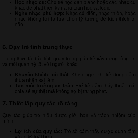
Học nhạc cụ
: Cho trẻ học đàn piano hoặc các nhạc cụ
khác để phát triển kỹ năng toán học và logic.
Nghe nhạc phù hợp
: Nhạc cổ điển, nhạc thiền, hoặc
nhạc không lời là lựa chọn lý tưởng để kích thích trí
não.
6. Dạy trẻ tính trung thực
Trung thực là đức tính quan trọng giúp trẻ xây dựng lòng tin
và mối quan hệ tốt với người khác.
Khuyến khích nói thật
: Khen ngợi khi trẻ dũng cảm
thừa nhận sai lầm.
Tạo môi trường an toàn
: Để trẻ cảm thấy thoải mái
chia sẻ sự thật mà không sợ bị trừng phạt.
7. Thiết lập quy tắc rõ ràng
Quy tắc giúp trẻ hiểu được giới hạn và trách nhiệm của
mình.
Lợi ích của quy tắc
: Trẻ sẽ cảm thấy được quan tâm
và có kỷ luật hơn.