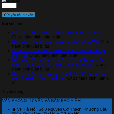
Bài viết mới
Cách đọc báo cáo tài chính cho người mới bắt đầu
ở
Chức năng bình luận bị tắt
Cách
Bảo hiểm thân vỏ xe ô tô của Bảo hiểm Bảo Việt
Chức
ở
đọc
năng bình luận bị tắt
Bảo
báo
Danh sách Gara ô tô liên kết với Bảo hiểm Bảo Việt
hiểm
cáo
ở
mới nhất
Chức năng bình luận bị tắt
thân
tài
Danh
Bảo hiểm Bảo Việt tri ân khách hàng với ưu đãi lên
vỏ
chính
sách
đến 2,6 tỷ đồng nhân dịp 80 năm quốc khánh.
Chức
xe
ở
cho
Gara
năng bình luận bị tắt
ô
Bảo
người
ô
Bảo Hiểm An Ninh Mạng – “Lá Chắn Số” Trong Thời
tô
hiểm
mới
tô
Đại Lừa Đảo Công Nghệ Cao
Chức năng bình luận bị
ở
của
Bảo
bắt
liên
tắt
Bảo
Bảo
Việt
đầu
kết
Tuyển dụng
Hiểm
hiểm
tri
với
An
Bảo
ân
Bảo
VĂN PHÒNG TƯ VẤN VÀ BÁN BẢO HIỂM
Ninh
Việt
khách
hiểm
Mạng
hàng
Bảo
VP Hà Nội: Số 8 Nguyễn Cơ Thạch, Phường Cầu
–
với
Việt
Diễn, Quận Nam Từ Liêm, TP. Hà Nội