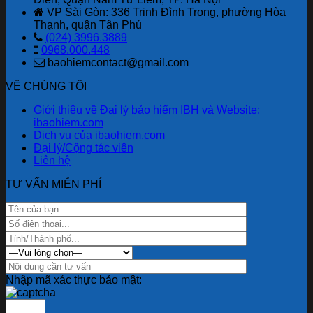
“Lá
ưu
mới
VP Sài Gòn: 336 Trịnh Đình Trọng, phường Hòa
Chắn
đãi
nhất
Thạnh, quận Tân Phú
Số”
lên
(024) 3996.3889
Trong
đến
0968.000.448
Thời
2,6
baohiemcontact@gmail.com
Đại
tỷ
Lừa
đồng
VỀ CHÚNG TÔI
Đảo
nhân
Công
dịp
Giới thiệu về Đại lý bảo hiểm IBH và Website:
Nghệ
80
ibaohiem.com
Cao
năm
Dịch vụ của ibaohiem.com
quốc
Đại lý/Cộng tác viên
khánh.
Liên hệ
TƯ VẤN MIỄN PHÍ
Nhập mã xác thực bảo mật: