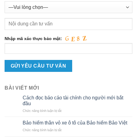
Nhập mã xác thực bảo mật:
BÀI VIẾT MỚI
Cách đọc báo cáo tài chính cho người mới bắt
đầu
ở
Chức năng bình luận bị tắt
Cách
đọc
Bảo hiểm thân vỏ xe ô tô của Bảo hiểm Bảo Việt
báo
ở
Chức năng bình luận bị tắt
cáo
Bảo
tài