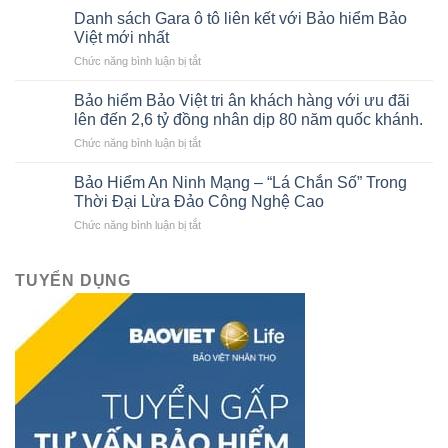
hiểm
chính
Danh sách Gara ô tô liên kết với Bảo hiểm Bảo
thân
cho
Việt mới nhất
vỏ
người
ở
Chức năng bình luận bị tắt
xe
mới
Danh
ô
bắt
sách
tô
Bảo hiểm Bảo Việt tri ân khách hàng với ưu đãi
đầu
Gara
của
lên đến 2,6 tỷ đồng nhân dịp 80 năm quốc khánh.
ô
Bảo
ở
Chức năng bình luận bị tắt
tô
hiểm
Bảo
liên
Bảo
hiểm
kết
Bảo Hiểm An Ninh Mạng – “Lá Chắn Số” Trong
Việt
Bảo
với
Thời Đại Lừa Đảo Công Nghệ Cao
Việt
Bảo
ở
Chức năng bình luận bị tắt
tri
hiểm
Bảo
ân
Bảo
Hiểm
khách
Việt
An
TUYỂN DỤNG
hàng
mới
Ninh
với
nhất
Mạng
ưu
–
đãi
“Lá
lên
Chắn
đến
Số”
2,6
Trong
tỷ
Thời
đồng
Đại
nhân
Lừa
dịp