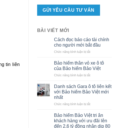
BÀI VIẾT MỚI
Cách đọc báo cáo tài chính
cho người mới bắt đầu
ở
Chức năng bình luận bị tắt
Cách
đọc
Bảo hiểm thân vỏ xe ô tô
g tin liên
báo
của Bảo hiểm Bảo Việt
cáo
ở
Chức năng bình luận bị tắt
tài
Bảo
chính
hiểm
cho
Danh sách Gara ô tô liên kết
thân
người
với Bảo hiểm Bảo Việt mới
vỏ
mới
nhất
xe
bắt
ở
Chức năng bình luận bị tắt
ô
đầu
Danh
tô
sách
của
Bảo hiểm Bảo Việt tri ân
Gara
Bảo
khách hàng với ưu đãi lên
ô
hiểm
đến 2,6 tỷ đồng nhân dịp 80