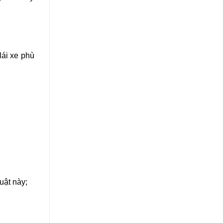
lái xe phù
uật này;