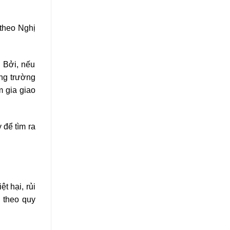
 theo Nghị
. Bởi, nếu
ừng trường
m gia giao
 để tìm ra
t hại, rủi
g theo quy