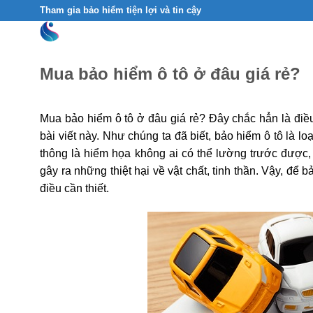
Skip
Tham gia bảo hiểm tiện lợi và tin cậy
to
content
Mua bảo hiểm ô tô ở đâu giá rẻ?
Mua bảo hiểm ô tô ở đâu giá rẻ? Đây chắc hẳn là điều
bài viết này. Như chúng ta đã biết, bảo hiểm ô tô là l
thông là hiểm họa không ai có thể lường trước được,
gây ra những thiệt hại về vật chất, tinh thần. Vậy, để 
điều cần thiết.