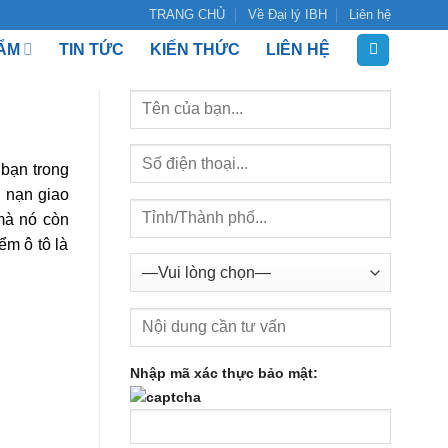
TRANG CHỦ
Về Đại lý IBH
Liên hệ
ẨM
TIN TỨC
KIẾN THỨC
LIÊN HỆ
 bạn trong
i nạn giao
 mà nó còn
ểm ô tô là
Nhập mã xác thực bảo mật: