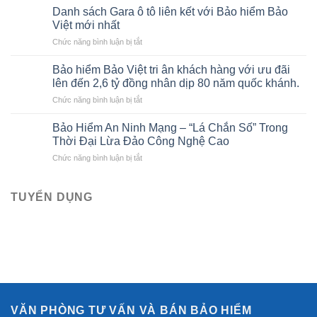
hiểm
chính
Danh sách Gara ô tô liên kết với Bảo hiểm Bảo
thân
cho
Việt mới nhất
vỏ
người
ở
Chức năng bình luận bị tắt
xe
mới
Danh
ô
bắt
sách
tô
Bảo hiểm Bảo Việt tri ân khách hàng với ưu đãi
đầu
Gara
của
lên đến 2,6 tỷ đồng nhân dịp 80 năm quốc khánh.
ô
Bảo
ở
Chức năng bình luận bị tắt
tô
hiểm
Bảo
liên
Bảo
hiểm
kết
Bảo Hiểm An Ninh Mạng – “Lá Chắn Số” Trong
Việt
Bảo
với
Thời Đại Lừa Đảo Công Nghệ Cao
Việt
Bảo
ở
Chức năng bình luận bị tắt
tri
hiểm
Bảo
ân
Bảo
Hiểm
khách
Việt
An
TUYỂN DỤNG
hàng
mới
Ninh
với
nhất
Mạng
ưu
–
đãi
“Lá
lên
Chắn
đến
Số”
2,6
Trong
tỷ
Thời
đồng
Đại
nhân
VĂN PHÒNG TƯ VẤN VÀ BÁN BẢO HIỂM
Lừa
dịp