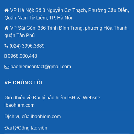
Đảo
80
Công
VP Hà Nội: Số 8 Nguyễn Cơ Thạch, Phường Cầu Diễn,
năm
Nghệ
quốc
Quận Nam Từ Liêm, TP. Hà Nội
Cao
khánh.
VP Sài Gòn: 336 Trịnh Đình Trọng, phường Hòa Thạnh,
quận Tân Phú
(024) 3996.3889
0968.000.448
baohiemcontact@gmail.com
VỀ CHÚNG TÔI
Giới thiệu về Đại lý bảo hiểm IBH và Website:
ibaohiem.com
Dịch vụ của ibaohiem.com
Đại lý/Cộng tác viên