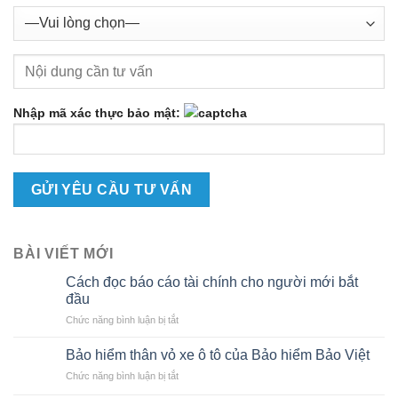
Nhập mã xác thực bảo mật:
BÀI VIẾT MỚI
Cách đọc báo cáo tài chính cho người mới bắt
đầu
ở
Chức năng bình luận bị tắt
Cách
đọc
Bảo hiểm thân vỏ xe ô tô của Bảo hiểm Bảo Việt
báo
ở
Chức năng bình luận bị tắt
cáo
Bảo
tài