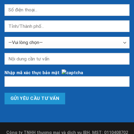
Nhập mã xác thực bảo mật:
Công ty TNHH thương mại và dịch vụ IBH. MST: 0110408702