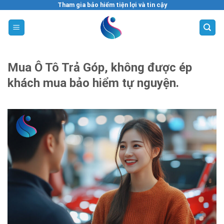
Skip
Tham gia bảo hiểm tiện lợi và tin cậy
to
content
Mua Ô Tô Trả Góp, không được ép
khách mua bảo hiểm tự nguyện.