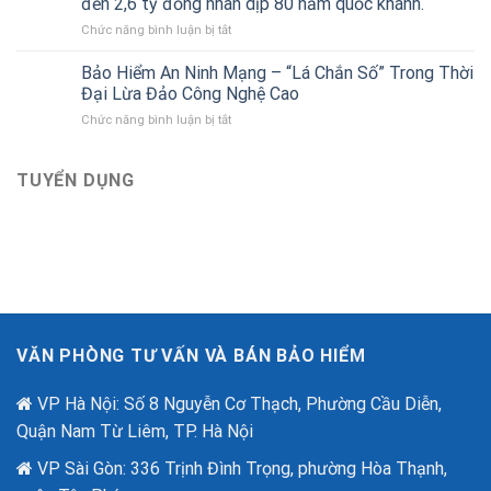
đến 2,6 tỷ đồng nhân dịp 80 năm quốc khánh.
ô
Bảo
ở
Chức năng bình luận bị tắt
tô
hiểm
Bảo
liên
Bảo
hiểm
Bảo Hiểm An Ninh Mạng – “Lá Chắn Số” Trong Thời
kết
Việt
Bảo
với
Đại Lừa Đảo Công Nghệ Cao
Việt
Bảo
ở
Chức năng bình luận bị tắt
tri
hiểm
Bảo
ân
Bảo
Hiểm
khách
Việt
An
TUYỂN DỤNG
hàng
mới
Ninh
với
nhất
Mạng
ưu
–
đãi
“Lá
lên
Chắn
đến
Số”
2,6
Trong
tỷ
Thời
đồng
Đại
nhân
VĂN PHÒNG TƯ VẤN VÀ BÁN BẢO HIỂM
Lừa
dịp
Đảo
80
Công
VP Hà Nội: Số 8 Nguyễn Cơ Thạch, Phường Cầu Diễn,
năm
Nghệ
quốc
Quận Nam Từ Liêm, TP. Hà Nội
Cao
khánh.
VP Sài Gòn: 336 Trịnh Đình Trọng, phường Hòa Thạnh,