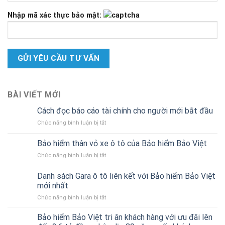
Nhập mã xác thực bảo mật:
BÀI VIẾT MỚI
Cách đọc báo cáo tài chính cho người mới bắt đầu
ở
Chức năng bình luận bị tắt
Cách
đọc
Bảo hiểm thân vỏ xe ô tô của Bảo hiểm Bảo Việt
báo
ở
Chức năng bình luận bị tắt
cáo
Bảo
tài
hiểm
chính
Danh sách Gara ô tô liên kết với Bảo hiểm Bảo Việt
thân
cho
mới nhất
vỏ
người
ở
Chức năng bình luận bị tắt
xe
mới
Danh
ô
bắt
sách
tô
Bảo hiểm Bảo Việt tri ân khách hàng với ưu đãi lên
đầu
Gara
của