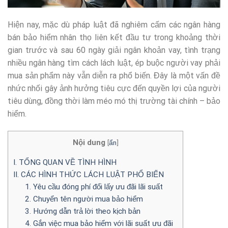
Hiện nay, mặc dù pháp luật đã nghiêm cấm các ngân hàng
bán bảo hiểm nhân thọ liên kết đầu tư trong khoảng thời
gian trước và sau 60 ngày giải ngân khoản vay, tình trạng
nhiều ngân hàng tìm cách lách luật, ép buộc người vay phải
mua sản phẩm này vẫn diễn ra phổ biến. Đây là một vấn đề
nhức nhối gây ảnh hưởng tiêu cực đến quyền lợi của người
tiêu dùng, đồng thời làm méo mó thị trường tài chính – bảo
hiểm.
Nội dung
[
ẩn
]
I. TỔNG QUAN VỀ TÌNH HÌNH
II. CÁC HÌNH THỨC LÁCH LUẬT PHỔ BIẾN
1. Yêu cầu đóng phí đổi lấy ưu đãi lãi suất
2. Chuyển tên người mua bảo hiểm
3. Hướng dẫn trả lời theo kịch bản
4. Gắn việc mua bảo hiểm với lãi suất ưu đãi