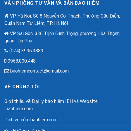
nhân
VĂN PHÒNG TƯ VẤN VÀ BÁN BẢO HIỂM
Lừa
dịp
Đảo
80
Công
VP Hà Nội: Số 8 Nguyễn Cơ Thạch, Phường Cầu Diễn,
năm
Nghệ
quốc
Quận Nam Từ Liêm, TP. Hà Nội
Cao
khánh.
VP Sài Gòn: 336 Trịnh Đình Trọng, phường Hòa Thạnh,
quận Tân Phú
(024) 3996.3889
0968.000.448
baohiemcontact@gmail.com
VỀ CHÚNG TÔI
Giới thiệu về Đại lý bảo hiểm IBH và Website:
ibaohiem.com
Dịch vụ của ibaohiem.com
Đại lý/Cộng tác viên