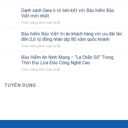
Bảo
tài
hiểm
chính
Danh sách Gara ô tô liên kết với Bảo hiểm Bảo
thân
cho
Việt mới nhất
vỏ
người
ở
Chức năng bình luận bị tắt
xe
mới
Danh
ô
bắt
sách
tô
Bảo hiểm Bảo Việt tri ân khách hàng với ưu đãi lên
đầu
Gara
của
đến 2,6 tỷ đồng nhân dịp 80 năm quốc khánh.
ô
Bảo
ở
Chức năng bình luận bị tắt
tô
hiểm
Bảo
liên
Bảo
hiểm
Bảo Hiểm An Ninh Mạng – “Lá Chắn Số” Trong
kết
Việt
Bảo
với
Thời Đại Lừa Đảo Công Nghệ Cao
Việt
Bảo
ở
Chức năng bình luận bị tắt
tri
hiểm
Bảo
ân
Bảo
Hiểm
khách
Việt
An
TUYỂN DỤNG
hàng
mới
Ninh
với
nhất
Mạng
ưu
–
đãi
“Lá
lên
Chắn
đến
Số”
2,6
Trong
tỷ
Thời
đồng
Đại