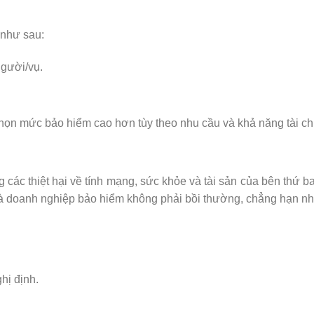
 như sau:
người/vụ.
 chọn mức bảo hiểm cao hơn tùy theo nhu cầu và khả năng tài ch
các thiệt hại về tính mạng, sức khỏe và tài sản của bên thứ b
 mà doanh nghiệp bảo hiểm không phải bồi thường, chẳng hạn n
hị định.