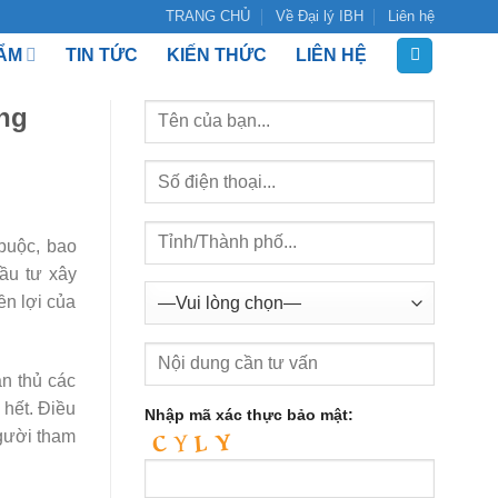
TRANG CHỦ
Về Đại lý IBH
Liên hệ
ẨM
TIN TỨC
KIẾN THỨC
LIÊN HỆ
ững
buộc, bao
ầu tư xây
ền lợi của
n thủ các
 hết. Điều
Nhập mã xác thực bảo mật:
gười tham