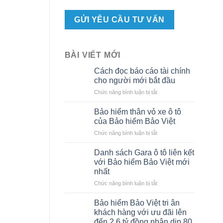
BÀI VIẾT MỚI
Cách đọc báo cáo tài chính
cho người mới bắt đầu
ở
Chức năng bình luận bị tắt
Cách
đọc
Bảo hiểm thân vỏ xe ô tô
báo
của Bảo hiểm Bảo Việt
cáo
ở
Chức năng bình luận bị tắt
tài
Bảo
chính
hiểm
cho
Danh sách Gara ô tô liên kết
thân
người
với Bảo hiểm Bảo Việt mới
vỏ
mới
nhất
xe
bắt
ở
Chức năng bình luận bị tắt
ô
đầu
Danh
tô
sách
của
Bảo hiểm Bảo Việt tri ân
Gara
Bảo
khách hàng với ưu đãi lên
ô
hiểm
đến 2,6 tỷ đồng nhân dịp 80