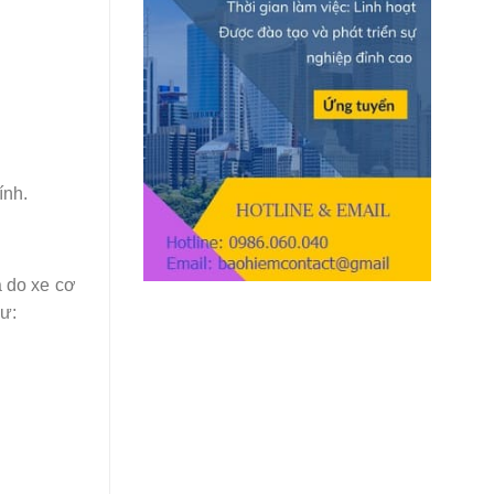
Cao
ính.
a do xe cơ
hư: