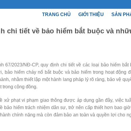
TRANG CHỦ
GIỚI THIỆU
SẢN PH
h chi tiết về bảo hiểm bắt buộc và nh
 67/2023/NĐ-CP, quy định chi tiết về các loại bảo hiểm bắt 
i, bảo hiểm cháy nổ bắt buộc và bảo hiểm trong hoạt động đ
ành, nhằm thiết lập một hành lang pháp lý rõ ràng, bảo vệ quy
t trong cộng đồng.
ề xử phạt vi phạm giao thông được áp dụng gần đây, việc tuâ
về bảo hiểm trách nhiệm dân sự, trở nên cấp thiết hơn bao giờ
t hành chính nặng mà còn đảm bảo an toàn và quyền lợi cho n