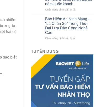
tô
Bảo
năm quốc khánh.
liên
Việt
kết
ở
Chức năng bình luận bị tắt
với
Bảo
Bảo
hiểm
Bảo Hiểm An Ninh Mạng –
rách nhiệm
hiểm
Bảo
“Lá Chắn Số” Trong Thời
tương tự.
Bảo
Việt
Đại Lừa Đảo Công Nghệ
Việt
tri
ệt hại có
Cao
mới
ân
nhất
khách
ở
Chức năng bình luận bị tắt
hàng
Bảo
với
Hiểm
ưu
An
TUYỂN DỤNG
đãi
Ninh
p đặc biệt
lên
Mạng
đến
–
2,6
“Lá
tỷ
Chắn
m.
đồng
Số”
nhân
Trong
dịp
Thời
80
Đại
năm
Lừa
quốc
Đảo
khánh.
Công
Nghệ