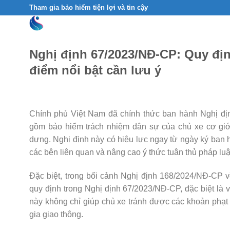
Skip
Tham gia bảo hiểm tiện lợi và tin cậy
to
content
Nghị định 67/2023/NĐ-CP: Quy địn
điểm nổi bật cần lưu ý
Chính phủ Việt Nam đã chính thức ban hành Nghị định
gồm bảo hiểm trách nhiệm dân sự của chủ xe cơ giớ
dựng. Nghị định này có hiệu lực ngay từ ngày ký ban h
các bên liên quan và nâng cao ý thức tuân thủ pháp luậ
Đặc biệt, trong bối cảnh Nghị định 168/2024/NĐ-CP v
quy định trong Nghị định 67/2023/NĐ-CP, đặc biệt là 
này không chỉ giúp chủ xe tránh được các khoản phạ
gia giao thông.