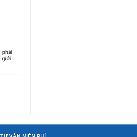
 phải
 giới
TƯ VẤN MIỄN PHÍ