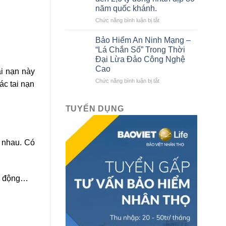
tô
Bảo
năm quốc khánh.
liên
Việt
kết
ở
Chức năng bình luận bị tắt
với
Bảo
Bảo
hiểm
Bảo Hiểm An Ninh Mạng –
hiểm
Bảo
“Lá Chắn Số” Trong Thời
Bảo
Việt
Đại Lừa Đảo Công Nghệ
Việt
tri
Cao
ai nạn này
mới
ân
nhất
khách
ở
Chức năng bình luận bị tắt
ác tai nạn
hàng
Bảo
với
Hiểm
ưu
An
TUYỂN DỤNG
đãi
Ninh
lên
Mạng
đến
–
2,6
“Lá
c nhau. Có
tỷ
Chắn
đồng
Số”
nhân
Trong
dịp
Thời
ao động…
80
Đại
năm
Lừa
quốc
Đảo
khánh.
Công
Nghệ