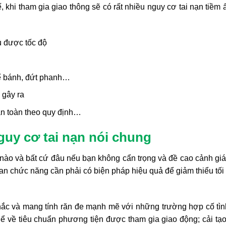
ế, khi tham gia giao thông sẽ có rất nhiều nguy cơ tai nạn tiềm
ủ được tốc độ
bể bánh, đứt phanh…
 gây ra
an toàn theo quy định…
nguy cơ tai nạn nói chung
úc nào và bất cứ đâu nếu bạn không cẩn trọng và đề cao cảnh gi
uan chức năng cần phải có biện pháp hiệu quả để giảm thiểu tối 
khắc và mang tính răn đe mạnh mẽ với những trường hợp cố tì
hể về tiêu chuẩn phương tiện được tham gia giao động; cải tạ