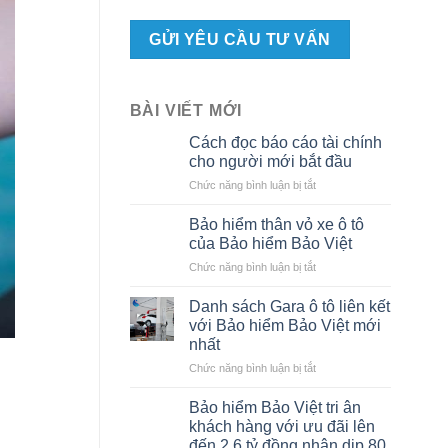
BÀI VIẾT MỚI
Cách đọc báo cáo tài chính
cho người mới bắt đầu
ở
Chức năng bình luận bị tắt
Cách
đọc
Bảo hiểm thân vỏ xe ô tô
báo
của Bảo hiểm Bảo Việt
cáo
ở
Chức năng bình luận bị tắt
tài
Bảo
chính
hiểm
cho
Danh sách Gara ô tô liên kết
thân
người
với Bảo hiểm Bảo Việt mới
vỏ
mới
nhất
xe
bắt
ở
Chức năng bình luận bị tắt
ô
đầu
Danh
tô
sách
của
Bảo hiểm Bảo Việt tri ân
Gara
Bảo
khách hàng với ưu đãi lên
ô
hiểm
đến 2,6 tỷ đồng nhân dịp 80