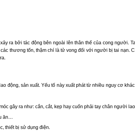
ảy ra bởi tác động bên ngoài lên thân thể của cong người. T
ác thương tổn, thậm chí là tử vong đối với người bị tai nạn. C
ra.
 lao động, sản xuất. Yếu tố này xuất phát từ nhiều nguy cơ khá
óc gây ra như: cắn, cắt, kẹp hay cuốn phải tay chân người l
ấu ăn…
, thiết bị sử dụng điện.