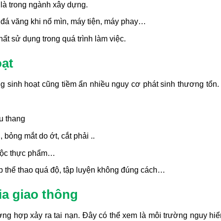
t là trong ngành xây dựng.
 đá văng khi nổ mìn, máy tiện, máy phay…
ất sử dụng trong quá trình làm việc.
oạt
ng sinh hoạt cũng tiềm ẩn nhiều nguy cơ phát sinh thương tổn.
ầu thang
 bỏng mắt do ớt, cắt phải ..
 độc thực phẩm…
tập thể thao quá độ, tập luyện không đúng cách…
ia giao thông
ường hợp xảy ra tai nạn. Đây có thể xem là môi trường nguy hi