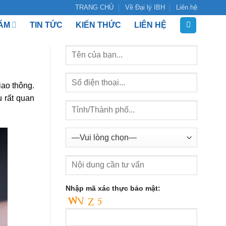
TRANG CHỦ
Về Đại lý IBH
Liên hệ
ẨM
TIN TỨC
KIẾN THỨC
LIÊN HỆ
g
iao thông.
u rất quan
Nhập mã xác thực bảo mật: