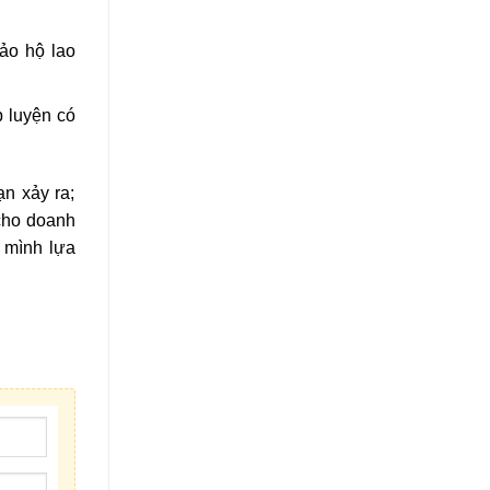
bảo hộ lao
p luyện có
ạn xảy ra;
cho doanh
à mình lựa