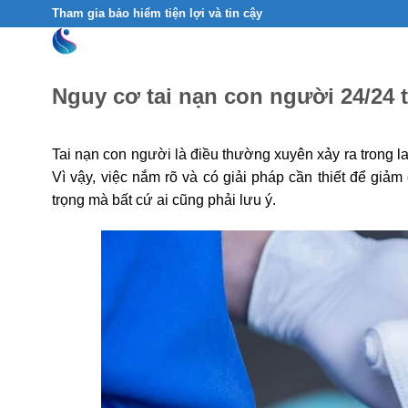
Skip
Tham gia bảo hiểm tiện lợi và tin cậy
to
content
Nguy cơ tai nạn con người 24/24 t
Tai nạn con người là điều thường xuyên xảy ra trong la
Vì vậy, việc nắm rõ và có giải pháp cần thiết để giảm
trọng mà bất cứ ai cũng phải lưu ý.