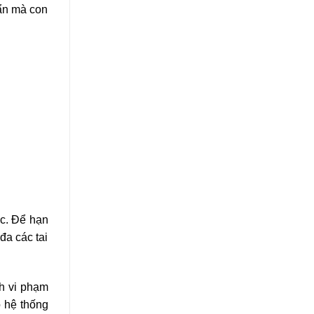
 ẩn mà con
ác. Để hạn
đa các tai
nh vi phạm
o hệ thống