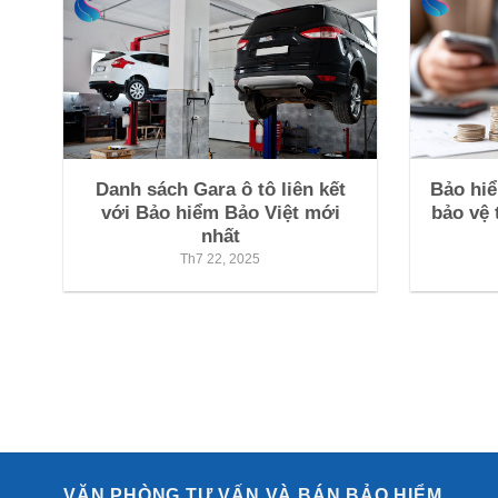
Danh sách Gara ô tô liên kết
Bảo hiể
với Bảo hiểm Bảo Việt mới
bảo vệ 
nhất
Th7 22, 2025
VĂN PHÒNG TƯ VẤN VÀ BÁN BẢO HIỂM