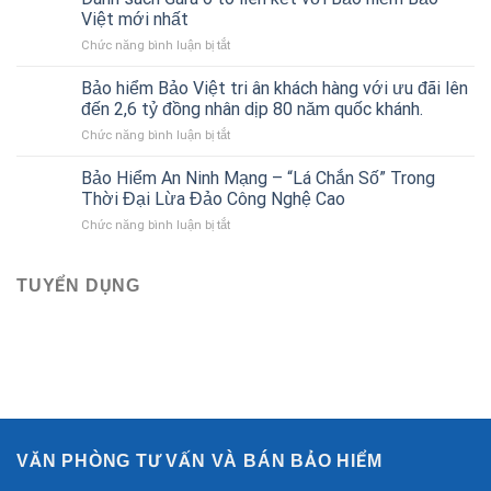
thân
cho
Việt mới nhất
vỏ
người
ở
Chức năng bình luận bị tắt
xe
mới
Danh
ô
bắt
sách
tô
Bảo hiểm Bảo Việt tri ân khách hàng với ưu đãi lên
đầu
Gara
của
đến 2,6 tỷ đồng nhân dịp 80 năm quốc khánh.
ô
Bảo
ở
Chức năng bình luận bị tắt
tô
hiểm
Bảo
liên
Bảo
hiểm
Bảo Hiểm An Ninh Mạng – “Lá Chắn Số” Trong
kết
Việt
Bảo
với
Thời Đại Lừa Đảo Công Nghệ Cao
Việt
Bảo
ở
Chức năng bình luận bị tắt
tri
hiểm
Bảo
ân
Bảo
Hiểm
khách
Việt
An
TUYỂN DỤNG
hàng
mới
Ninh
với
nhất
Mạng
ưu
–
đãi
“Lá
lên
Chắn
đến
Số”
2,6
Trong
tỷ
Thời
đồng
Đại
nhân
VĂN PHÒNG TƯ VẤN VÀ BÁN BẢO HIỂM
Lừa
dịp
Đảo
80