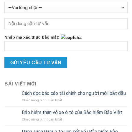
Nhập mã xác thực bảo mật:
BÀI VIẾT MỚI
Cách đọc báo cáo tài chính cho người mới bắt đầu
ở
Chức năng bình luận bị tắt
Cách
đọc
Bảo hiểm thân vỏ xe ô tô của Bảo hiểm Bảo Việt
báo
ở
Chức năng bình luận bị tắt
cáo
Bảo
tài
hiểm
chính
Danh sách Gara ô tô liên kết với Bảo hiểm Bảo