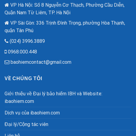
Công
VP Hà Nội: Số 8 Nguyễn Cơ Thạch, Phường Cầu Diễn,
năm
Nghệ
quốc
Quận Nam Từ Liêm, TP. Hà Nội
Cao
khánh.
VP Sài Gòn: 336 Trịnh Đình Trọng, phường Hòa Thạnh,
quận Tân Phú
(024) 3996.3889
0968.000.448
baohiemcontact@gmail.com
VỀ CHÚNG TÔI
Giới thiệu về Đại lý bảo hiểm IBH và Website:
ibaohiem.com
Dịch vụ của ibaohiem.com
Đại lý/Cộng tác viên
Liên hệ