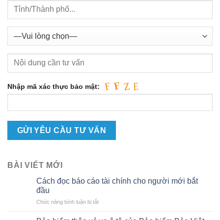
Nhập mã xác thực bảo mật:
BÀI VIẾT MỚI
Cách đọc báo cáo tài chính cho người mới bắt
đầu
ở
Chức năng bình luận bị tắt
Cách
đọc