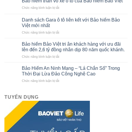
Bảo hiểm thân vỏ xe ô tô của Bảo hiểm Bảo Việt
báo
ở
Chức năng bình luận bị tắt
cáo
Bảo
tài
hiểm
chính
Danh sách Gara ô tô liên kết với Bảo hiểm Bảo
thân
cho
Việt mới nhất
vỏ
người
ở
Chức năng bình luận bị tắt
xe
mới
Danh
ô
bắt
sách
tô
Bảo hiểm Bảo Việt tri ân khách hàng với ưu đãi
đầu
Gara
của
lên đến 2,6 tỷ đồng nhân dịp 80 năm quốc khánh.
ô
Bảo
ở
Chức năng bình luận bị tắt
tô
hiểm
Bảo
liên
Bảo
hiểm
kết
Bảo Hiểm An Ninh Mạng – “Lá Chắn Số” Trong
Việt
Bảo
với
Thời Đại Lừa Đảo Công Nghệ Cao
Việt
Bảo
ở
Chức năng bình luận bị tắt
tri
hiểm
Bảo
ân
Bảo
Hiểm
khách
Việt
An
TUYỂN DỤNG
hàng
mới
Ninh
với
nhất
Mạng
ưu
–
đãi
“Lá
lên
Chắn
đến
Số”
2,6
Trong
tỷ