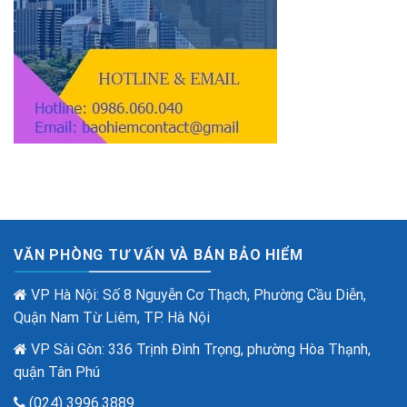
VĂN PHÒNG TƯ VẤN VÀ BÁN BẢO HIỂM
VP Hà Nội: Số 8 Nguyễn Cơ Thạch, Phường Cầu Diễn,
Quận Nam Từ Liêm, TP. Hà Nội
VP Sài Gòn: 336 Trịnh Đình Trọng, phường Hòa Thạnh,
quận Tân Phú
(024) 3996.3889