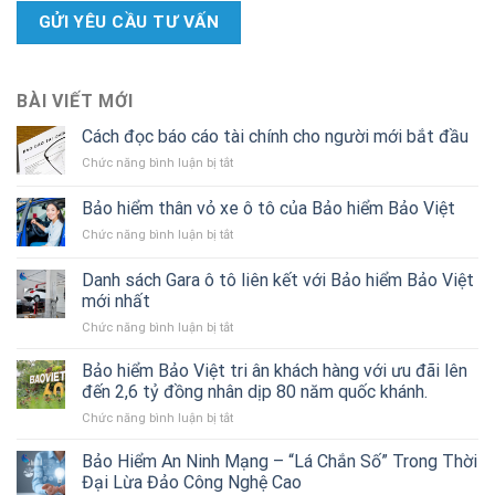
BÀI VIẾT MỚI
Cách đọc báo cáo tài chính cho người mới bắt đầu
ở
Chức năng bình luận bị tắt
Cách
đọc
Bảo hiểm thân vỏ xe ô tô của Bảo hiểm Bảo Việt
báo
ở
Chức năng bình luận bị tắt
cáo
Bảo
tài
hiểm
chính
Danh sách Gara ô tô liên kết với Bảo hiểm Bảo Việt
thân
cho
mới nhất
vỏ
người
ở
Chức năng bình luận bị tắt
xe
mới
Danh
ô
bắt
sách
tô
Bảo hiểm Bảo Việt tri ân khách hàng với ưu đãi lên
đầu
Gara
của
đến 2,6 tỷ đồng nhân dịp 80 năm quốc khánh.
ô
Bảo
ở
Chức năng bình luận bị tắt
tô
hiểm
Bảo
liên
Bảo
hiểm
Bảo Hiểm An Ninh Mạng – “Lá Chắn Số” Trong Thời
kết
Việt
Bảo
với
Đại Lừa Đảo Công Nghệ Cao
Việt