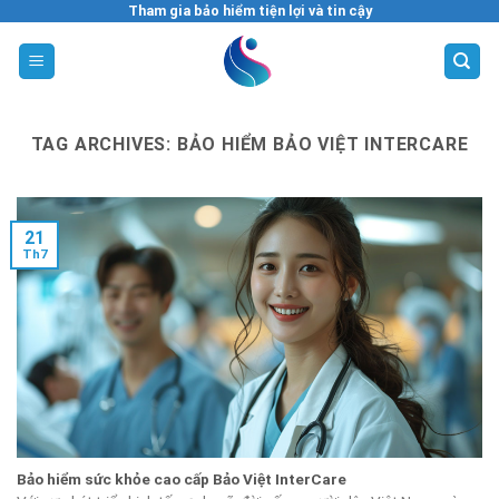
Skip
Tham gia bảo hiểm tiện lợi và tin cậy
to
content
TAG ARCHIVES:
BẢO HIỂM BẢO VIỆT INTERCARE
21
Th7
Bảo hiểm sức khỏe cao cấp Bảo Việt InterCare