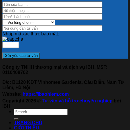
Nhập mã xác thực bảo mật:
Công ty TNHH thương mại và dịch vụ IBH. MST:
0110408702
Đ/c: B1120 KĐT Vinhomes Gardenia, Cầu Diễn, Nam Từ
Liêm, Hà Nội
Website:
https://ibaohiem.com
Copyright 2026 ©
Tư vấn và hỗ trợ chuyên nghiệp
bởi
IBH
TRANG CHỦ
GIỚI THIỆU