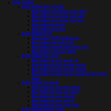
SẢN PHẨM
BẢO HIỂM SỨC KHỎE
Bảo hiểm sức khỏe toàn diện
Bảo hiểm sức khỏe cao cấp
Bảo hiểm sức khỏe tổ chức
Bảo hiểm thai sản
Bảo hiểm ung thư
BẢO HIỂM Ô TÔ
Bảo hiểm TNDS bắt buộc
Bảo hiểm vật chất ô tô
Bảo hiểm người ngồi trên ô tô
Bảo hiểm ô tô toàn diện
BẢO HIỂM DU LỊCH
Bảo hiểm du lịch quốc tế
Bảo hiểm du lịch trong nước
Bảo hiểm du học nước ngoài
Bảo hiểm người nước ngoài du lịch Việt
Nam
BẢO HIỂM TAI NẠN
Bảo hiểm tai nạn lao động
Bảo hiểm tai nạn cá nhân
Bảo hiểm tai nạn nhóm
Bảo hiểm tai nạn giá rẻ
Bảo hiểm tai nạn cao cấp
BẢO HIỂM NHÂN THỌ