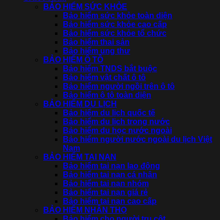
BẢO HIỂM SỨC KHỎE
Bảo hiểm sức khỏe toàn diện
Bảo hiểm sức khỏe cao cấp
Bảo hiểm sức khỏe tổ chức
Bảo hiểm thai sản
Bảo hiểm ung thư
BẢO HIỂM Ô TÔ
Bảo hiểm TNDS bắt buộc
Bảo hiểm vật chất ô tô
Bảo hiểm người ngồi trên ô tô
Bảo hiểm ô tô toàn diện
BẢO HIỂM DU LỊCH
Bảo hiểm du lịch quốc tế
Bảo hiểm du lịch trong nước
Bảo hiểm du học nước ngoài
Bảo hiểm người nước ngoài du lịch Việt
Nam
BẢO HIỂM TAI NẠN
Bảo hiểm tai nạn lao động
Bảo hiểm tai nạn cá nhân
Bảo hiểm tai nạn nhóm
Bảo hiểm tai nạn giá rẻ
Bảo hiểm tai nạn cao cấp
BẢO HIỂM NHÂN THỌ
Bảo hiểm cho người trụ cột