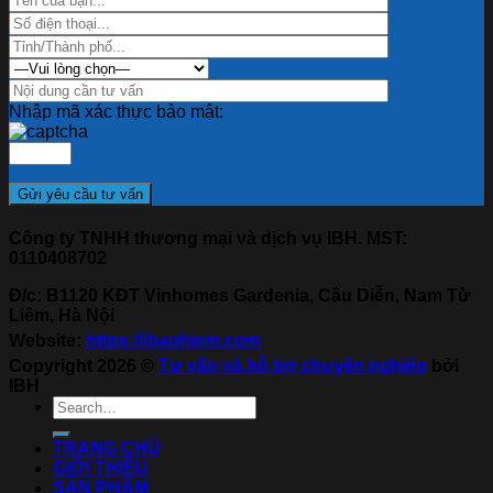
Nhập mã xác thực bảo mật:
Công ty TNHH thương mại và dịch vụ IBH. MST:
0110408702
Đ/c: B1120 KĐT Vinhomes Gardenia, Cầu Diễn, Nam Từ
Liêm, Hà Nội
Website:
https://ibaohiem.com
Copyright 2026 ©
Tư vấn và hỗ trợ chuyên nghiệp
bởi
IBH
TRANG CHỦ
GIỚI THIỆU
SẢN PHẨM