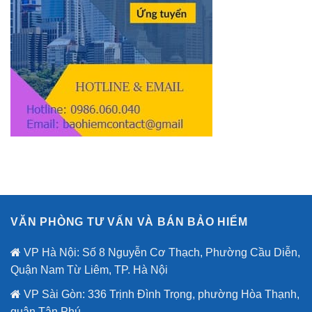
VĂN PHÒNG TƯ VẤN VÀ BÁN BẢO HIỂM
VP Hà Nội: Số 8 Nguyễn Cơ Thạch, Phường Cầu Diễn,
Quận Nam Từ Liêm, TP. Hà Nội
VP Sài Gòn: 336 Trịnh Đình Trọng, phường Hòa Thạnh,
quận Tân Phú