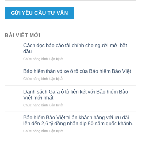
BÀI VIẾT MỚI
Cách đọc báo cáo tài chính cho người mới bắt
đầu
ở
Chức năng bình luận bị tắt
Cách
đọc
Bảo hiểm thân vỏ xe ô tô của Bảo hiểm Bảo Việt
báo
ở
Chức năng bình luận bị tắt
cáo
Bảo
tài
hiểm
chính
Danh sách Gara ô tô liên kết với Bảo hiểm Bảo
thân
cho
Việt mới nhất
vỏ
người
ở
Chức năng bình luận bị tắt
xe
mới
Danh
ô
bắt
sách
tô
Bảo hiểm Bảo Việt tri ân khách hàng với ưu đãi
đầu
Gara
của
lên đến 2,6 tỷ đồng nhân dịp 80 năm quốc khánh.
ô
Bảo
ở
Chức năng bình luận bị tắt
tô
hiểm
Bảo
liên
Bảo