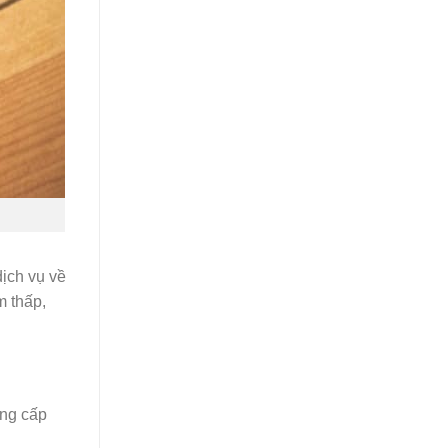
dịch vụ về
m thấp,
ung cấp