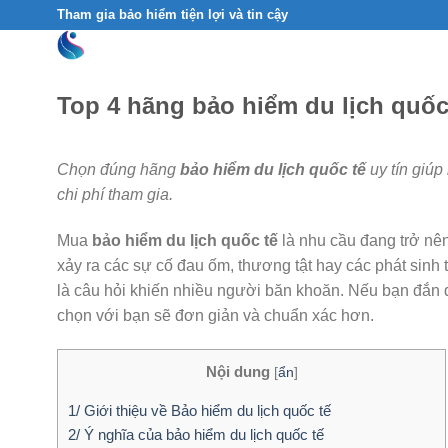
Skip
Tham gia bảo hiểm tiện lợi và tin cậy
to
content
Top 4 hãng bảo hiểm du lịch quốc 
Chọn đúng hãng
bảo hiểm du lịch quốc tế
uy tín giúp
chi phí tham gia.
Mua
bảo hiểm du lịch quốc tế
là nhu cầu đang trở nên
xảy ra các sự cố đau ốm, thương tật hay các phát sinh
là câu hỏi khiến nhiều người băn khoăn. Nếu bạn đắn đ
chọn với bạn sẽ đơn giản và chuẩn xác hơn.
Nội dung
[
ẩn
]
1/ Giới thiệu về Bảo hiểm du lịch quốc tế
2/ Ý nghĩa của bảo hiểm du lịch quốc tế