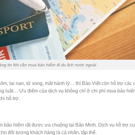
áng tin khi cần mua bảo hiểm đi du lịch nước ngoài
, tai nạn, tử vong, mất hành lý… thì Bảo Việt còn hỗ trợ các 
òng luật… Ưu điểm của dịch vụ không chỉ ở chi phí mua bảo hiể
i hỗ trợ.
 bảo hiểm rất được ưa chuộng tại Bảo Minh. Dịch vụ hỗ trợ c
 cho đối tượng khách hàng là cá nhân, tập thể.