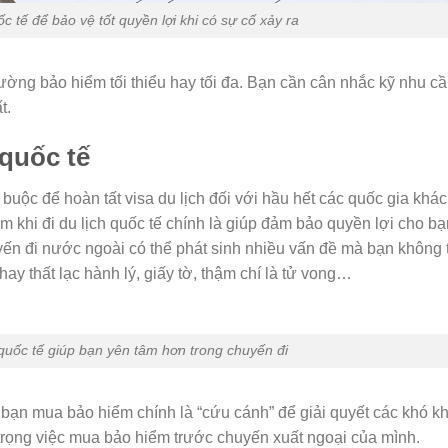
c tế để bảo vệ tốt quyền lợi khi có sự cố xảy ra
ường bảo hiểm tối thiểu hay tối đa. Bạn cần cân nhắc kỹ nhu c
t.
 quốc tế
 buộc để hoàn tất visa du lịch đối với hầu hết các quốc gia khá
m khi đi du lịch quốc tế chính là giúp đảm bảo quyền lợi cho bạ
yến đi nước ngoài có thể phát sinh nhiều vấn đề mà bạn không
hay thất lạc hành lý, giấy tờ, thậm chí là tử vong…
 quốc tế giúp bạn yên tâm hơn trong chuyến đi
bạn mua bảo hiểm chính là “cứu cánh” để giải quyết các khó kh
 trọng việc mua bảo hiểm trước chuyến xuất ngoại của mình.