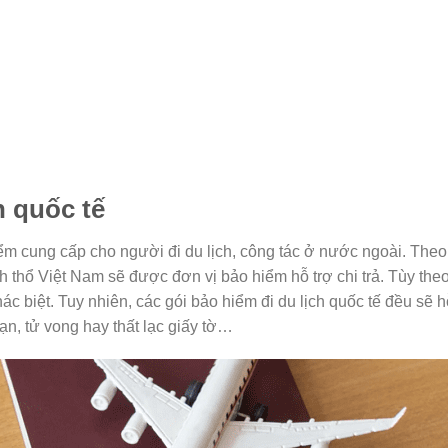
h quốc tế
ểm cung cấp cho người đi du lịch, công tác ở nước ngoài. Theo
ãnh thổ Việt Nam sẽ được đơn vị bảo hiểm hỗ trợ chi trả. Tùy th
c biệt. Tuy nhiên, các gói bảo hiểm đi du lịch quốc tế đều sẽ h
ạn, tử vong hay thất lạc giấy tờ…