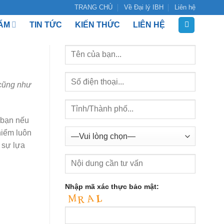
TRANG CHỦ
Về Đại lý IBH
Liên hệ
ẨM
TIN TỨC
KIẾN THỨC
LIÊN HỆ
 cũng như
 bạn nếu
hiểm luôn
 sự lựa
Nhập mã xác thực bảo mật: