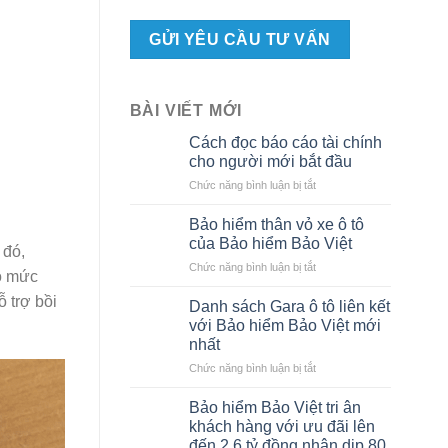
BÀI VIẾT MỚI
Cách đọc báo cáo tài chính
cho người mới bắt đầu
ở
Chức năng bình luận bị tắt
Cách
đọc
Bảo hiểm thân vỏ xe ô tô
báo
của Bảo hiểm Bảo Việt
 đó,
cáo
ở
Chức năng bình luận bị tắt
tài
eo mức
Bảo
chính
ỗ trợ bồi
hiểm
cho
Danh sách Gara ô tô liên kết
thân
người
với Bảo hiểm Bảo Việt mới
vỏ
mới
nhất
xe
bắt
ở
Chức năng bình luận bị tắt
ô
đầu
Danh
tô
sách
của
Bảo hiểm Bảo Việt tri ân
Gara
Bảo
khách hàng với ưu đãi lên
ô
hiểm
đến 2,6 tỷ đồng nhân dịp 80