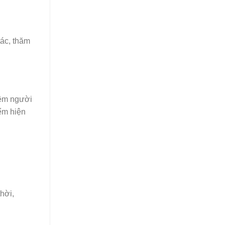
tác, thăm
hêm người
ểm hiện
thời,