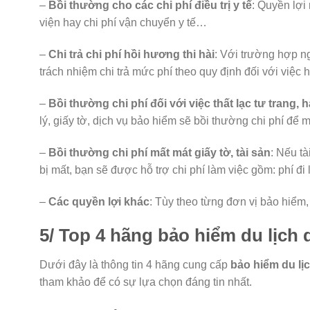
–
Bồi thường cho các chi phí điều trị y tế
: Quyền lợi 
viện hay chi phí vận chuyển y tế…
–
Chi trả chi phí hồi hương thi hài
: Với trường hợp n
trách nhiệm chi trả mức phí theo quy định đối với việc 
–
Bồi thường chi phí đối với việc thất lạc tư trang, 
lý, giấy tờ, dịch vụ bảo hiểm sẽ bồi thường chi phí để m
–
Bồi thường chi phí mất mát giấy tờ, tài sản
: Nếu tà
bị mất, bạn sẽ được hỗ trợ chi phí làm việc gồm: phí đi
–
Các quyền lợi khác
: Tùy theo từng đơn vị bảo hiểm
5/ Top 4 hãng bảo hiểm du lịch 
Dưới đây là thông tin 4 hãng cung cấp
bảo hiểm du lị
tham khảo để có sự lựa chọn đáng tin nhất.