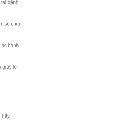
ú tại bệnh
ểm sẽ chịu
 lạc hành
u giấy tờ
n hãy