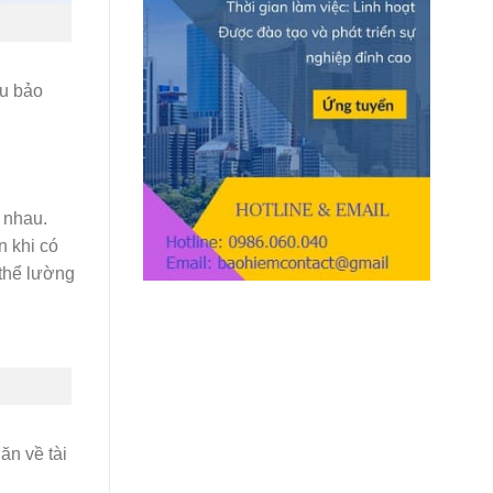
Cao
ầu bảo
c nhau.
n khi có
 thể lường
ăn về tài