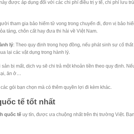
này được áp dụng đối với các chi phí điều trị y tế, chi phí lưu tr
gười tham gia bảo hiểm tử vong trong chuyến đi, đơn vị bảo hi
hỏa táng, chôn cất hay đưa thi hài về Việt Nam.
hành lý
: Theo quy định trong hợp đồng, nếu phát sinh sự cố thất
ua lại các vật dụng trong hành lý.
i sản bị mất, dịch vụ sẽ chi trả một khoản tiền theo quy định. Nế
 lại, ăn ở…
, các gói bạn chọn mà có thêm quyền lợi đi kèm khác.
quốc tế tốt nhất
ch quốc tế
uy tín, được ưa chuộng nhất trên thị trường Việt. Bạ