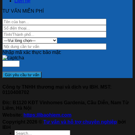
Liên hệ
TƯ VẤN MIỄN PHÍ
Nhập mã xác thực bảo mật:
Công ty TNHH thương mại và dịch vụ IBH. MST:
0110408702
Đ/c: B1120 KĐT Vinhomes Gardenia, Cầu Diễn, Nam Từ
Liêm, Hà Nội
Website:
https://ibaohiem.com
Copyright 2026 ©
Tư vấn và hỗ trợ chuyên nghiệp
bởi
IBH