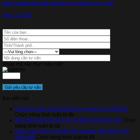
Doanh nghiệp bảo hiểm phải trích 1% vào Quỹ xe cơ giới
Th5 12, 2025
Nhập mã xác thực bảo mật:
Bài viết mới
Cách đọc báo cáo tài chính cho người mới bắt đầu
ở
Chức năng bình luận bị tắt
Cách
Bảo hiểm thân vỏ xe ô tô của Bảo hiểm Bảo Việt
Chức
ở
đọc
năng bình luận bị tắt
Bảo
báo
Danh sách Gara ô tô liên kết với Bảo hiểm Bảo Việt
hiểm
cáo
ở
mới nhất
Chức năng bình luận bị tắt