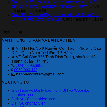
thân
tài
Danh
Bảo hiểm Bảo Việt tri ân khách hàng với ưu đãi lên
vỏ
chính
sách
đến 2,6 tỷ đồng nhân dịp 80 năm quốc khánh.
Chức
xe
ở
cho
Gara
năng bình luận bị tắt
ô
Bảo
người
ô
Bảo Hiểm An Ninh Mạng – “Lá Chắn Số” Trong Thời
tô
hiểm
mới
tô
Đại Lừa Đảo Công Nghệ Cao
Chức năng bình luận bị
ở
của
Bảo
bắt
liên
tắt
Bảo
Bảo
Việt
đầu
kết
Tuyển dụng
Hiểm
hiểm
tri
với
An
Bảo
ân
Bảo
VĂN PHÒNG TƯ VẤN VÀ BÁN BẢO HIỂM
Ninh
Việt
khách
hiểm
Mạng
hàng
Bảo
VP Hà Nội: Số 8 Nguyễn Cơ Thạch, Phường Cầu
–
với
Việt
Diễn, Quận Nam Từ Liêm, TP. Hà Nội
“Lá
ưu
mới
VP Sài Gòn: 336 Trịnh Đình Trọng, phường Hòa
Chắn
đãi
nhất
Thạnh, quận Tân Phú
Số”
lên
(024) 3996.3889
Trong
đến
0968.000.448
Thời
2,6
baohiemcontact@gmail.com
Đại
tỷ
Lừa
đồng
VỀ CHÚNG TÔI
Đảo
nhân
Công
dịp
Giới thiệu về Đại lý bảo hiểm IBH và Website:
Nghệ
80
ibaohiem.com
Cao
năm
Dịch vụ của ibaohiem.com
quốc
Đại lý/Cộng tác viên
khánh.