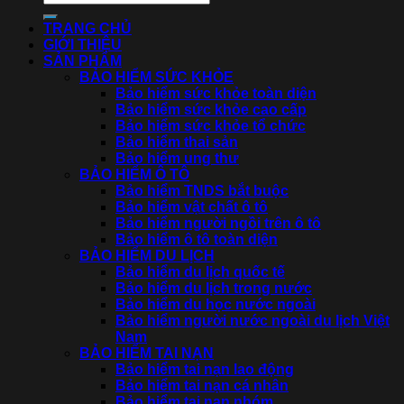
TRANG CHỦ
GIỚI THIỆU
SẢN PHẨM
BẢO HIỂM SỨC KHỎE
Bảo hiểm sức khỏe toàn diện
Bảo hiểm sức khỏe cao cấp
Bảo hiểm sức khỏe tổ chức
Bảo hiểm thai sản
Bảo hiểm ung thư
BẢO HIỂM Ô TÔ
Bảo hiểm TNDS bắt buộc
Bảo hiểm vật chất ô tô
Bảo hiểm người ngồi trên ô tô
Bảo hiểm ô tô toàn diện
BẢO HIỂM DU LỊCH
Bảo hiểm du lịch quốc tế
Bảo hiểm du lịch trong nước
Bảo hiểm du học nước ngoài
Bảo hiểm người nước ngoài du lịch Việt
Nam
BẢO HIỂM TAI NẠN
Bảo hiểm tai nạn lao động
Bảo hiểm tai nạn cá nhân
Bảo hiểm tai nạn nhóm