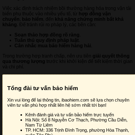
Việc xác định trách nhiệm bồi thường hàng hóa trong vận tải
biển phụ thuộc vào nhiều yếu tố, từ
hợp đồng vận
chuyển
,
bảo hiểm
, đến
khả năng chứng minh bất khả
kháng
. Để tránh rủi ro pháp lý, các bên cần:
Soạn thảo hợp đồng rõ ràng
.
Tuân thủ quy định pháp luật
.
Cân nhắc mua bảo hiểm hàng hải
.
Trong trường hợp tranh chấp, nên ưu tiên
giải quyết thông
qua thương lượng
trước khi khởi kiện để tiết kiệm thời gian
và chi phí.
Tổng đài tư vấn bảo hiểm
Xin vui lòng để lại thông tin, ibaohiem.com sẽ lựa chọn chuyên
viên tư vấn phù hợp nhất liên hệ sớm nhất tới bạn!
Kênh đánh giá và tư vấn bảo hiểm trực tuyến
Hà Nội:
Số 8 Nguyễn Cơ Thạch, Phường Cầu Diễn,
Nam Từ Liêm
TP. HCM:
336 Trịnh Đình Trọng, phường Hòa Thạnh,