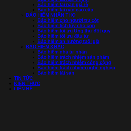
Bảo hiểm tai nạn giá rẻ
Bảo hiểm tai nạn cao cấp
BẢO HIỂM NHÂN THỌ
Bảo hiểm cho người trụ cột
Bảo hiểm tích lũy cho con
Bảo hiểm tối ưu Ung thư đột quỵ
Bảo hiểm tối ưu đầu tư
Bảo hiểm an hưởng tuổi già
BẢO HIỂM KHÁC
Bảo hiểm nhà tư nhân
Bảo hiểm trách nhiệm sản phẩm
Bảo hiểm trách nhiệm công cộng
Bảo hiểm trách nhiệm nghề nghiệp
Bảo hiểm tài sản
TIN TỨC
KIẾN THỨC
LIÊN HỆ