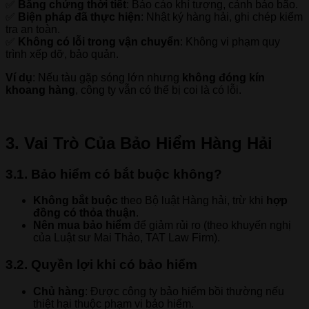
✅
Bằng chứng thời tiết
: Báo cáo khí tượng, cảnh báo bão.
✅
Biện pháp đã thực hiện
: Nhật ký hàng hải, ghi chép kiểm
tra an toàn.
✅
Không có lỗi trong vận chuyển
: Không vi phạm quy
trình xếp dỡ, bảo quản.
Ví dụ
: Nếu tàu gặp sóng lớn nhưng
không đóng kín
khoang hàng
, công ty vẫn có thể bị coi là có lỗi.
3. Vai Trò Của Bảo Hiểm Hàng Hải
3.1. Bảo hiểm có bắt buộc không?
Không bắt buộc
theo Bộ luật Hàng hải, trừ khi
hợp
đồng có thỏa thuận
.
Nên mua bảo hiểm
để giảm rủi ro (theo khuyến nghị
của Luật sư Mai Thảo, TAT Law Firm).
3.2. Quyền lợi khi có bảo hiểm
Chủ hàng
: Được công ty bảo hiểm bồi thường nếu
thiệt hại thuộc phạm vi bảo hiểm.