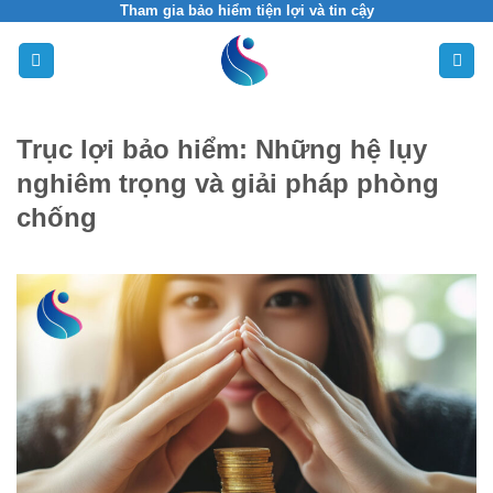
Skip
Tham gia bảo hiểm tiện lợi và tin cậy
to
content
Trục lợi bảo hiểm: Những hệ lụy
nghiêm trọng và giải pháp phòng
chống