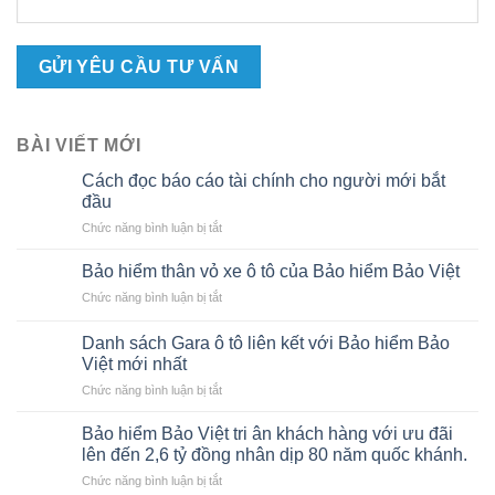
BÀI VIẾT MỚI
Cách đọc báo cáo tài chính cho người mới bắt
đầu
ở
Chức năng bình luận bị tắt
Cách
đọc
Bảo hiểm thân vỏ xe ô tô của Bảo hiểm Bảo Việt
báo
ở
Chức năng bình luận bị tắt
cáo
Bảo
tài
hiểm
chính
Danh sách Gara ô tô liên kết với Bảo hiểm Bảo
thân
cho
Việt mới nhất
vỏ
người
ở
Chức năng bình luận bị tắt
xe
mới
Danh
ô
bắt
sách
tô
Bảo hiểm Bảo Việt tri ân khách hàng với ưu đãi
đầu
Gara
của
lên đến 2,6 tỷ đồng nhân dịp 80 năm quốc khánh.
ô
Bảo
ở
Chức năng bình luận bị tắt
tô
hiểm