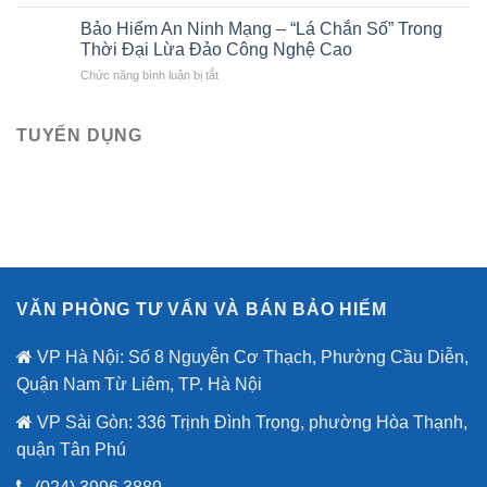
Bảo
liên
Bảo
hiểm
kết
Bảo Hiểm An Ninh Mạng – “Lá Chắn Số” Trong
Việt
Bảo
với
Thời Đại Lừa Đảo Công Nghệ Cao
Việt
Bảo
ở
Chức năng bình luận bị tắt
tri
hiểm
Bảo
ân
Bảo
Hiểm
khách
Việt
An
TUYỂN DỤNG
hàng
mới
Ninh
với
nhất
Mạng
ưu
–
đãi
“Lá
lên
Chắn
đến
Số”
2,6
Trong
tỷ
Thời
đồng
Đại
nhân
VĂN PHÒNG TƯ VẤN VÀ BÁN BẢO HIỂM
Lừa
dịp
Đảo
80
Công
VP Hà Nội: Số 8 Nguyễn Cơ Thạch, Phường Cầu Diễn,
năm
Nghệ
quốc
Quận Nam Từ Liêm, TP. Hà Nội
Cao
khánh.
VP Sài Gòn: 336 Trịnh Đình Trọng, phường Hòa Thạnh,
quận Tân Phú