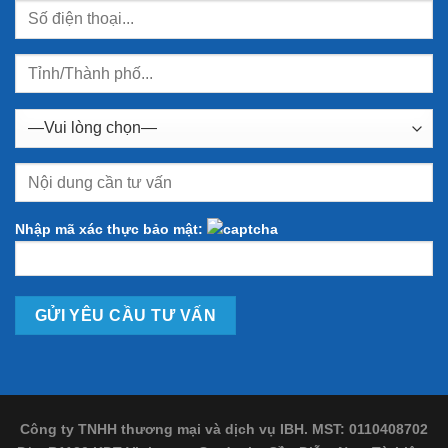
Nhập mã xác thực bảo mật:
Công ty TNHH thương mại và dịch vụ IBH. MST: 0110408702