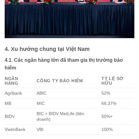
4. Xu hướng chung tại Việt Nam
4.1. Các ngân hàng lớn đã tham gia thị trường bảo
hiểm
NGÂN
TỶ LỆ SỞ
CÔNG TY BẢO HIỂM
HÀNG
HỮU
Agribank
ABIC
52%
MB
MIC
68,37%
BIC + BIDV MetLife (liên
BIDV
50%+
doanh)
VietinBank
VBI
100%