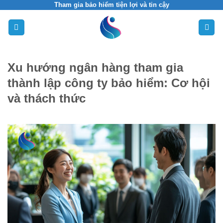
Skip
Tham gia bảo hiểm tiện lợi và tin cậy
to
content
Xu hướng ngân hàng tham gia
thành lập công ty bảo hiểm: Cơ hội
và thách thức