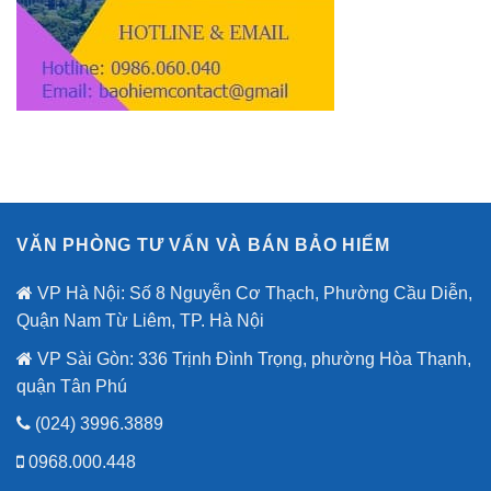
VĂN PHÒNG TƯ VẤN VÀ BÁN BẢO HIỂM
VP Hà Nội: Số 8 Nguyễn Cơ Thạch, Phường Cầu Diễn,
Quận Nam Từ Liêm, TP. Hà Nội
VP Sài Gòn: 336 Trịnh Đình Trọng, phường Hòa Thạnh,
quận Tân Phú
(024) 3996.3889
0968.000.448