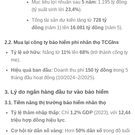
Mục tiêu lợi nhuận sau
5 năm
: 1.195 tỷ đồng
(tỷ suất sinh lời
23,4%
).
Tổng tài sản dự kiến tăng từ
728 tỷ
đồng
(năm 1) lên
16.081 tỷ đồng
(năm 5).
2.2. Mua lại công ty bảo hiểm phi nhân thọ TCGIns
Tỷ lệ sở hữu:
Nâng từ
11%
lên
68%
(trở thành công ty
mẹ).
Hiệu quả ban đầu:
Doanh thu phí
150 tỷ đồng
trong 5
tháng đầu hoạt động (10/2024–2/2025).
3. Lý do ngân hàng đầu tư vào bảo hiểm
3.1. Tiềm năng thị trường bảo hiểm nhân thọ
Tỷ lệ thâm nhập thấp:
Chỉ
1,2% GDP
(2023), với
12,44
triệu hợp đồng hiệu lực
.
Cơ hội từ dân số vàng:
Hơn
50% dân số
trong độ tuổi