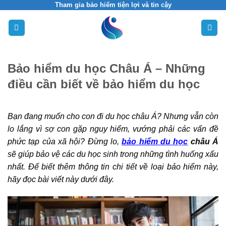
Skip
Tham gia bảo hiểm tiện lợi và tin cậy
to
content
Bảo hiểm du học Châu Á – Những
điều cần biết về bảo hiểm du học
Bạn đang muốn cho con đi du học châu Á? Nhưng vẫn còn
lo lắng vì sợ con gặp nguy hiểm, vướng phải các vấn đề
phức tạp của xã hội? Đừng lo,
bảo hiểm du học
châu Á
sẽ giúp bảo vệ các du học sinh trong những tình huống xấu
nhất. Để biết thêm thông tin chi tiết về loại bảo hiểm này,
hãy đọc bài viết này dưới đây.