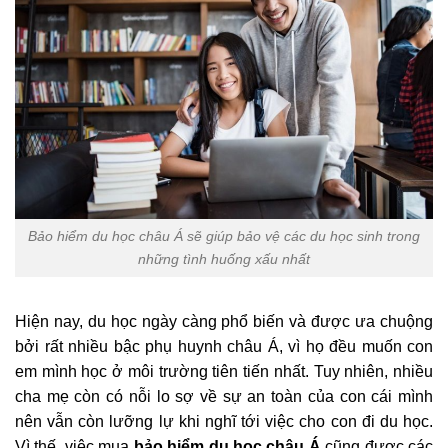
Bảo hiểm du học châu Á sẽ giúp bảo vệ các du học sinh trong
những tình huống xấu nhất
Hiện nay, du học ngày càng phổ biến và được ưa chuộng
bởi rất nhiều bậc phụ huynh châu Á, vì họ đều muốn con
em mình học ở môi trường tiên tiến nhất. Tuy nhiên, nhiều
cha mẹ còn có nỗi lo sợ về sự an toàn của con cái mình
nên vẫn còn lưỡng lự khi nghĩ tới việc cho con đi du học.
Vì thế, việc mua
bảo hiểm du học châu Á
cũng được các