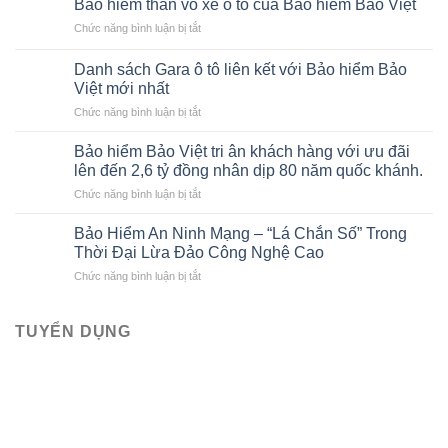
Bảo hiểm thân vỏ xe ô tô của Bảo hiểm Bảo Việt
báo
ở
Chức năng bình luận bị tắt
cáo
Bảo
tài
hiểm
chính
Danh sách Gara ô tô liên kết với Bảo hiểm Bảo
thân
cho
Việt mới nhất
vỏ
người
ở
Chức năng bình luận bị tắt
xe
mới
Danh
ô
bắt
sách
tô
Bảo hiểm Bảo Việt tri ân khách hàng với ưu đãi
đầu
Gara
của
lên đến 2,6 tỷ đồng nhân dịp 80 năm quốc khánh.
ô
Bảo
ở
Chức năng bình luận bị tắt
tô
hiểm
Bảo
liên
Bảo
hiểm
kết
Bảo Hiểm An Ninh Mạng – “Lá Chắn Số” Trong
Việt
Bảo
với
Thời Đại Lừa Đảo Công Nghệ Cao
Việt
Bảo
ở
Chức năng bình luận bị tắt
tri
hiểm
Bảo
ân
Bảo
Hiểm
khách
Việt
An
TUYỂN DỤNG
hàng
mới
Ninh
với
nhất
Mạng
ưu
–
đãi
“Lá
lên
Chắn
đến
Số”
2,6
Trong