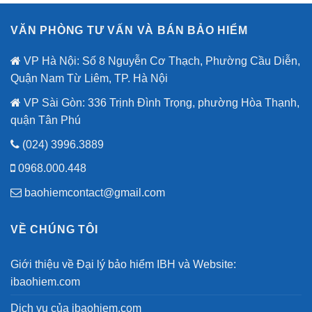
tỷ
Thời
đồng
Đại
nhân
VĂN PHÒNG TƯ VẤN VÀ BÁN BẢO HIỂM
Lừa
dịp
Đảo
80
Công
VP Hà Nội: Số 8 Nguyễn Cơ Thạch, Phường Cầu Diễn,
năm
Nghệ
quốc
Quận Nam Từ Liêm, TP. Hà Nội
Cao
khánh.
VP Sài Gòn: 336 Trịnh Đình Trọng, phường Hòa Thạnh,
quận Tân Phú
(024) 3996.3889
0968.000.448
baohiemcontact@gmail.com
VỀ CHÚNG TÔI
Giới thiệu về Đại lý bảo hiểm IBH và Website:
ibaohiem.com
Dịch vụ của ibaohiem.com