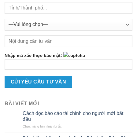
Nhập mã xác thực bảo mật:
BÀI VIẾT MỚI
Cách đọc báo cáo tài chính cho người mới bắt
đầu
ở
Chức năng bình luận bị tắt
Cách
đọc