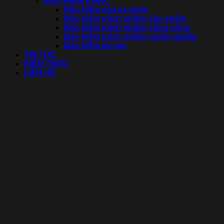
BẢO HIỂM KHÁC
Bảo hiểm nhà tư nhân
Bảo hiểm trách nhiệm sản phẩm
Bảo hiểm trách nhiệm công cộng
Bảo hiểm trách nhiệm nghề nghiệp
Bảo hiểm tài sản
TIN TỨC
KIẾN THỨC
LIÊN HỆ