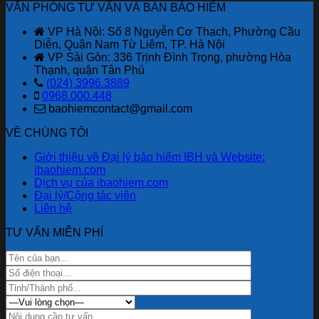
VĂN PHÒNG TƯ VẤN VÀ BÁN BẢO HIỂM
Ninh
Việt
khách
hiểm
Mạng
hàng
Bảo
VP Hà Nội: Số 8 Nguyễn Cơ Thạch, Phường Cầu
–
với
Việt
Diễn, Quận Nam Từ Liêm, TP. Hà Nội
“Lá
ưu
mới
VP Sài Gòn: 336 Trịnh Đình Trọng, phường Hòa
Chắn
đãi
nhất
Thạnh, quận Tân Phú
Số”
lên
(024) 3996.3889
Trong
đến
0968.000.448
Thời
2,6
baohiemcontact@gmail.com
Đại
tỷ
Lừa
đồng
VỀ CHÚNG TÔI
Đảo
nhân
Công
dịp
Giới thiệu về Đại lý bảo hiểm IBH và Website:
Nghệ
80
ibaohiem.com
Cao
năm
Dịch vụ của ibaohiem.com
quốc
Đại lý/Cộng tác viên
khánh.
Liên hệ
TƯ VẤN MIỄN PHÍ