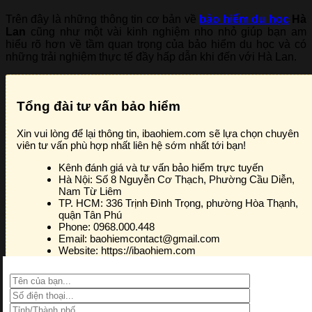
Trên đây là những thông tin cơ bản về
bảo hiểm du học
Hà
Lan
cũng như một vài kinh nghiệm nho nhỏ giúp bạn am
hiểu rõ hơn về tầm quan trọng của bảo hiểm du học và có
những trải nghiệm thực tế đầy hấp dẫn khi đến với Hà Lan.
Tổng đài tư vấn bảo hiểm
Xin vui lòng để lại thông tin, ibaohiem.com sẽ lựa chọn chuyên
viên tư vấn phù hợp nhất liên hệ sớm nhất tới bạn!
Kênh đánh giá và tư vấn bảo hiểm trực tuyến
Hà Nội:
Số 8 Nguyễn Cơ Thạch, Phường Cầu Diễn,
Nam Từ Liêm
TP. HCM:
336 Trịnh Đình Trọng, phường Hòa Thạnh,
quận Tân Phú
Phone:
0968.000.448
Email:
baohiemcontact@gmail.com
Website:
https://ibaohiem.com