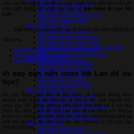
việc xin học bổng. Và để có cuộc hành trình đến với Hà Lan
Bảo hiểm TNDS bắt buộc
một cách thuận lợi nhất, bạn cần có
bảo hiểm du học Hà
Bảo hiểm vật chất ô tô
Lan
.
Bảo hiểm người ngồi trên ô tô
Bảo hiểm ô tô toàn diện
BẢO HIỂM DU LỊCH
Bảo hiểm du học nước ngoài là loại bảo hiểm bắt buộc đ
Bảo hiểm du lịch quốc tế
Bảo hiểm du lịch trong nước
Nội dung
Bảo hiểm du học nước ngoài
Bảo hiểm người nước ngoài du lịch Việt
Vì sao bạn nên chọn Hà Lan để du học?
Nam
Vai trò, ý nghĩa của bảo hiểm du học Hà Lan
BẢO HIỂM TAI NẠN
Kinh nghiệm khi đi du học Hà Lan
Bảo hiểm tai nạn lao động
Bảo hiểm tai nạn cá nhân
Vì sao bạn nên chọn Hà Lan để du
Bảo hiểm tai nạn nhóm
học?
Bảo hiểm tai nạn giá rẻ
Bảo hiểm tai nạn cao cấp
BẢO HIỂM NHÂN THỌ
Hà Lan được biết đến là đất nước có truyền thống kinh
Bảo hiểm cho người trụ cột
doanh suốt chiều dài lịch sử, là nơi ra đời của những nhà
Bảo hiểm tích lũy cho con
khoa học nổi tiếng, những nhà lãnh đạo tiến bộ ở lục địa
Bảo hiểm tối ưu Ung thư đột quỵ
châu Âu. Bên cạnh đó, Hà Lan còn rất nổi tiếng với những
Bảo hiểm tối ưu đầu tư
thành tựu trong rất nhiều lĩnh vực, có đời sống phong phú và
Bảo hiểm an hưởng tuổi già
một môi trường đa văn hóa tạo nên những cơ hội học tập
BẢO HIỂM KHÁC
không giới hạn.
Bảo hiểm nhà tư nhân