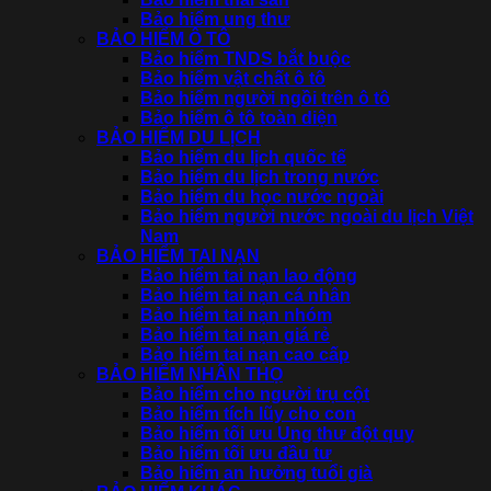
Bảo hiểm ung thư
BẢO HIỂM Ô TÔ
Bảo hiểm TNDS bắt buộc
Bảo hiểm vật chất ô tô
Bảo hiểm người ngồi trên ô tô
Bảo hiểm ô tô toàn diện
BẢO HIỂM DU LỊCH
Bảo hiểm du lịch quốc tế
Bảo hiểm du lịch trong nước
Bảo hiểm du học nước ngoài
Bảo hiểm người nước ngoài du lịch Việt
Nam
BẢO HIỂM TAI NẠN
Bảo hiểm tai nạn lao động
Bảo hiểm tai nạn cá nhân
Bảo hiểm tai nạn nhóm
Bảo hiểm tai nạn giá rẻ
Bảo hiểm tai nạn cao cấp
BẢO HIỂM NHÂN THỌ
Bảo hiểm cho người trụ cột
Bảo hiểm tích lũy cho con
Bảo hiểm tối ưu Ung thư đột quỵ
Bảo hiểm tối ưu đầu tư
Bảo hiểm an hưởng tuổi già