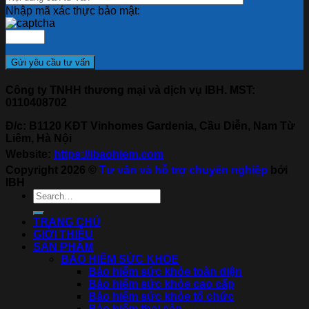
Nhập mã xác thực bảo mật:
Công ty TNHH thương mại và dịch vụ IBH. MST:
0110408702
Đ/c: B1120 KĐT Vinhomes Gardenia, Cầu Diễn, Nam Từ
Liêm, Hà Nội
Website:
https://ibaohiem.com
Copyright 2026 ©
Tư vấn và hỗ trợ chuyên nghiệp
bởi
IBH
TRANG CHỦ
GIỚI THIỆU
SẢN PHẨM
BẢO HIỂM SỨC KHỎE
Bảo hiểm sức khỏe toàn diện
Bảo hiểm sức khỏe cao cấp
Bảo hiểm sức khỏe tổ chức
Bảo hiểm thai sản