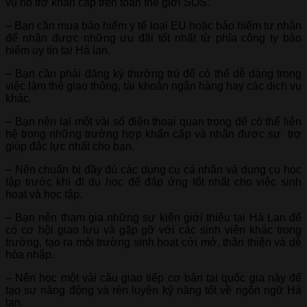
vụ hỗ trợ khẩn cấp trên toàn thế giới SOS.
– Bạn cần mua bảo hiểm y tế loại EU hoặc bảo hiểm tư nhân
để nhận được những ưu đãi tốt nhất từ phía công ty bảo
hiểm uy tín tại Hà lan.
– Bạn cần phải đăng ký thường trú để có thể dễ dàng trong
việc làm thẻ giao thông, tài khoản ngân hàng hay các dịch vụ
khác.
– Bạn nên lại một vài số điện thoại quan trọng để có thể liên
hệ trong những trường hợp khẩn cấp và nhận được sự trợ
giúp đắc lực nhất cho bạn.
– Nên chuẩn bị đầy đủ các dụng cụ cá nhân và dụng cụ học
tập trước khi đi du học để đáp ứng tốt nhất cho việc sinh
hoạt và học tập.
– Bạn nên tham gia những sự kiện giới thiệu tại Hà Lan để
có cơ hội giao lưu và gặp gỡ với các sinh viên khác trong
trường, tạo ra môi trường sinh hoạt cởi mở, thân thiện và dễ
hòa nhập.
– Nên học một vài câu giao tiếp cơ bản tại quốc gia này để
tạo sự năng động và rèn luyện kỹ năng tốt về ngôn ngữ Hà
lan.