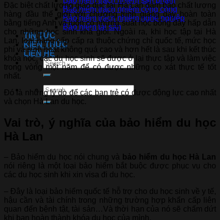
Bảo hiểm trách nhiệm sản phẩm
Đặc biệt chất lượng giáo dục tại Hà Lan đảm bảo chất lượng
Bảo hiểm trách nhiệm công cộng
hàng đầu thế giới với chương trình giảng dạy hoàn toàn
Bảo hiểm trách nhiệm nghề nghiệp
bằng tiếng Anh và luôn có những suất học bổng đầy hấp dẫn
Bảo hiểm tài sản
cho những học sinh khá giỏi. Ngoài ra, khi học tập tại Hà
TIN TỨC
Lan, loại bằng cấp cấp ra thuộc chứng chỉ quốc tế, mức học
KIẾN THỨC
phí và sinh hoạt không quá cao và hơn hết là sau khi kết thúc
LIÊN HỆ
khóa học, các du học sinh sẽ được ở lại thực tập và làm việc
trong vòng một năm để có được những cọ xát thực tế tốt
nhất.
Đó là những lý do để các bạn trẻ có được động lực cao nhất
và chọn Hà Lan du học.
Vai trò, ý nghĩa của bảo hiểm du học
Hà Lan
– Bảo hiểm du học nói chung và
bảo hiểm du học Hà Lan
nói riêng là một loại bảo hiểm bắt buộc được phục vụ cho
các du học sinh khi xin visa đi du học.
– Đây là loại bảo hiểm quốc tế hỗ trợ cho du học sinh về y tế,
hậu cần và tài chính trong những trường hợp khẩn cấp liên
quan đến bệnh tật, tài sản…Và thời hạn của nó sẽ chấm dứt
khi bạn hoàn thành khóa du học của mình.