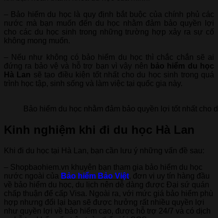
– Bảo hiểm du học là quy định bắt buộc của chính phủ các
nước mà bạn muốn đến du học nhằm đảm bảo quyền lợi
cho các du học sinh trong những trường hợp xảy ra sự cố
không mong muốn.
– Nếu như không có bảo hiểm du học thì chắc chắn sẽ ai
đứng ra bảo vệ và hỗ trợ bạn vì vậy nên
bảo hiểm du học
Hà Lan
sẽ tạo điều kiện tốt nhất cho du học sinh trong quá
trình học tập, sinh sống và làm việc tại quốc gia này.
Bảo hiểm du học nhằm đảm bảo quyền lợi tốt nhất cho d
Kinh nghiệm khi đi du học Hà Lan
Khi đi du học tại Hà Lan, bạn cần lưu ý những vấn đề sau:
– Shopbaohiem.vn khuyên bạn tham gia bảo hiểm du học
nước ngoài của
Bảo hiểm Bảo Việt
, đơn vị uy tín hàng đầu
về bảo hiểm du học, du lịch nên dễ dàng được Đại sứ quán
chấp thuận để cấp Visa. Ngoài ra, với mức giá bảo hiểm phù
hợp nhưng đổi lại bạn sẽ được hưởng rất nhiều quyền lợi
như quyền lợi về bảo hiểm cao, được hỗ trợ 24/7 và có dịch