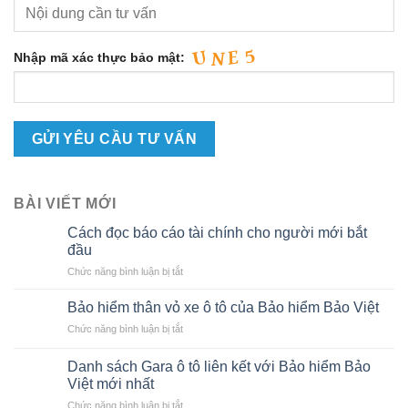
Nhập mã xác thực bảo mật:
BÀI VIẾT MỚI
Cách đọc báo cáo tài chính cho người mới bắt
đầu
ở
Chức năng bình luận bị tắt
Cách
đọc
Bảo hiểm thân vỏ xe ô tô của Bảo hiểm Bảo Việt
báo
ở
Chức năng bình luận bị tắt
cáo
Bảo
tài
hiểm
chính
Danh sách Gara ô tô liên kết với Bảo hiểm Bảo
thân
cho
Việt mới nhất
vỏ
người
ở
Chức năng bình luận bị tắt
xe