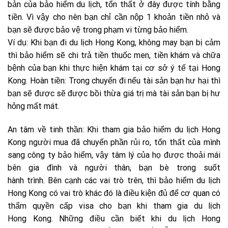
bản của bảo hiểm du lịch, tổn thất ở đây được tính bằng
tiền. Vì vậy cho nên bạn chỉ cần nộp 1 khoản tiền nhỏ và
bạn sẽ được bảo vệ trong phạm vi từng bảo hiểm.
Ví dụ: Khi bạn đi du lịch Hong Kong, không may bạn bị cảm
thì bảo hiểm sẽ chi trả tiền thuốc men, tiền khám và chữa
bệnh của bạn khi thực hiện khám tại cơ sở ý tế tại Hong
Kong. Hoàn tiền: Trong chuyến đi nếu tài sản bạn hư hại thì
bạn sẽ được sẽ được bồi thừa giá trị mà tài sản bạn bị hư
hỏng mất mát.
An tâm về tinh thần: Khi tham gia bảo hiểm du lịch Hong
Kong người mua đã chuyển phần rủi ro, tổn thất của mình
sang công ty bảo hiểm, vậy tâm lý của họ được thoải mái
bên gia đình và người thân, bạn bè trong suốt
hành trình. Bên cạnh các vai trò trên, thì bảo hiểm du lịch
Hong Kong có vai trò khác đó là điều kiện đủ để cơ quan có
thẩm quyền cấp visa cho bạn khi tham gia du lịch
Hong Kong. Những điều cần biết khi du lịch Hong