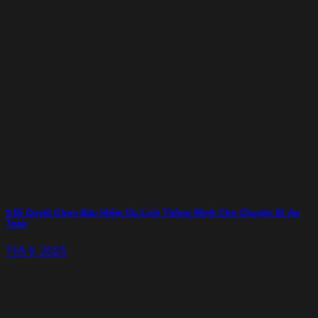
5 Bí Quyết Chọn Bảo Hiểm Du Lịch Thông Minh Cho Chuyến Đi An
Toàn
Th5 9, 2025