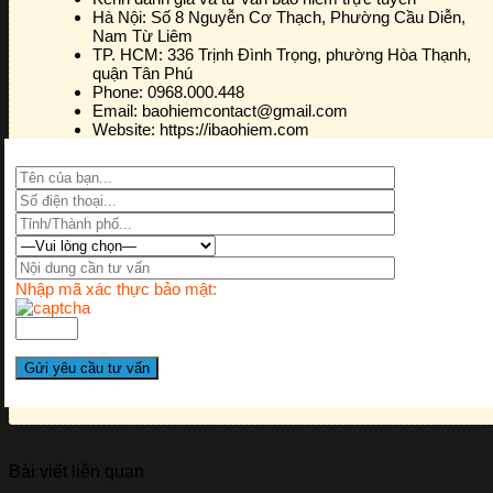
Hà Nội:
Số 8 Nguyễn Cơ Thạch, Phường Cầu Diễn,
Nam Từ Liêm
TP. HCM:
336 Trịnh Đình Trọng, phường Hòa Thạnh,
quận Tân Phú
Phone:
0968.000.448
Email:
baohiemcontact@gmail.com
Website:
https://ibaohiem.com
Nhập mã xác thực bảo mật:
Bài viết liên quan