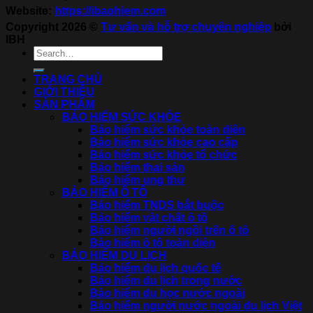
Website:
https://ibaohiem.com
Copyright 2026 ©
Tư vấn và hỗ trợ chuyên nghiệp
bởi
IBH
TRANG CHỦ
GIỚI THIỆU
SẢN PHẨM
BẢO HIỂM SỨC KHỎE
Bảo hiểm sức khỏe toàn diện
Bảo hiểm sức khỏe cao cấp
Bảo hiểm sức khỏe tổ chức
Bảo hiểm thai sản
Bảo hiểm ung thư
BẢO HIỂM Ô TÔ
Bảo hiểm TNDS bắt buộc
Bảo hiểm vật chất ô tô
Bảo hiểm người ngồi trên ô tô
Bảo hiểm ô tô toàn diện
BẢO HIỂM DU LỊCH
Bảo hiểm du lịch quốc tế
Bảo hiểm du lịch trong nước
Bảo hiểm du học nước ngoài
Bảo hiểm người nước ngoài du lịch Việt