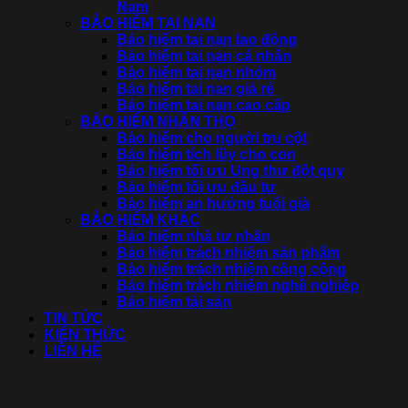
Nam
BẢO HIỂM TAI NẠN
Bảo hiểm tai nạn lao động
Bảo hiểm tai nạn cá nhân
Bảo hiểm tai nạn nhóm
Bảo hiểm tai nạn giá rẻ
Bảo hiểm tai nạn cao cấp
BẢO HIỂM NHÂN THỌ
Bảo hiểm cho người trụ cột
Bảo hiểm tích lũy cho con
Bảo hiểm tối ưu Ung thư đột quỵ
Bảo hiểm tối ưu đầu tư
Bảo hiểm an hưởng tuổi già
BẢO HIỂM KHÁC
Bảo hiểm nhà tư nhân
Bảo hiểm trách nhiệm sản phẩm
Bảo hiểm trách nhiệm công cộng
Bảo hiểm trách nhiệm nghề nghiệp
Bảo hiểm tài sản
TIN TỨC
KIẾN THỨC
LIÊN HỆ