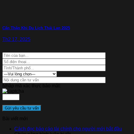
Cẩn Thận Khi Du Lịch Thái Lan 2025
Th2 17, 2025
Nhập mã xác thực bảo mật:
Bài viết mới
Cách đọc báo cáo tài chính cho người mới bắt đầu
ở