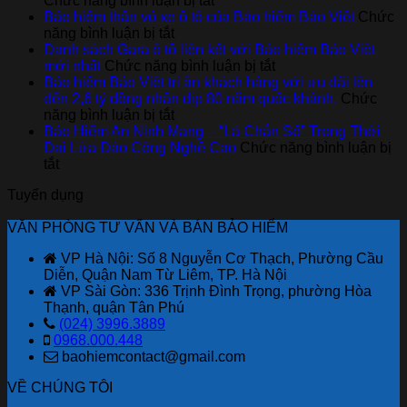
Chức năng bình luận bị tắt
Cách
Bảo hiểm thân vỏ xe ô tô của Bảo hiểm Bảo Việt
Chức
ở
đọc
năng bình luận bị tắt
Bảo
báo
Danh sách Gara ô tô liên kết với Bảo hiểm Bảo Việt
hiểm
cáo
ở
mới nhất
Chức năng bình luận bị tắt
thân
tài
Danh
Bảo hiểm Bảo Việt tri ân khách hàng với ưu đãi lên
vỏ
chính
sách
đến 2,6 tỷ đồng nhân dịp 80 năm quốc khánh.
Chức
xe
ở
cho
Gara
năng bình luận bị tắt
ô
Bảo
người
ô
Bảo Hiểm An Ninh Mạng – “Lá Chắn Số” Trong Thời
tô
hiểm
mới
tô
Đại Lừa Đảo Công Nghệ Cao
Chức năng bình luận bị
ở
của
Bảo
bắt
liên
tắt
Bảo
Bảo
Việt
đầu
kết
Tuyển dụng
Hiểm
hiểm
tri
với
An
Bảo
ân
Bảo
VĂN PHÒNG TƯ VẤN VÀ BÁN BẢO HIỂM
Ninh
Việt
khách
hiểm
Mạng
hàng
Bảo
VP Hà Nội: Số 8 Nguyễn Cơ Thạch, Phường Cầu
–
với
Việt
Diễn, Quận Nam Từ Liêm, TP. Hà Nội
“Lá
ưu
mới
VP Sài Gòn: 336 Trịnh Đình Trọng, phường Hòa
Chắn
đãi
nhất
Thạnh, quận Tân Phú
Số”
lên
(024) 3996.3889
Trong
đến
0968.000.448
Thời
2,6
baohiemcontact@gmail.com
Đại
tỷ
Lừa
đồng
VỀ CHÚNG TÔI
Đảo
nhân