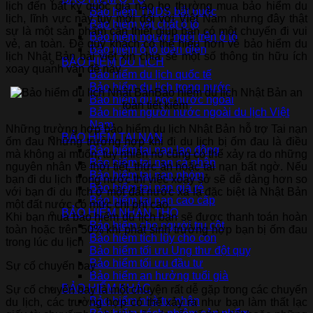
lịch đến bất kỳ quốc gia nào họ thường mua bảo hiểm du
Bảo hiểm TNDS bắt buộc
lịch, lĩnh vực này tuy mới đối với Việt Nam nhưng đây thật
Bảo hiểm vật chất ô tô
sự là một sản phẩm cần thiết giúp bạn có một chuyến đi vui
Bảo hiểm người ngồi trên ô tô
vẻ, an toàn. Để quý khách có thể hiểu hơn về bảo hiểm du
Bảo hiểm ô tô toàn diện
lịch Nhật Bản bài viết xin chia sẻ một số thông tin hữu ích
BẢO HIỂM DU LỊCH
xoay quanh vấn đề này
Bảo hiểm du lịch quốc tế
Bảo hiểm du lịch trong nước
Bảo hiểm du lịch Nhật Bản an
Bảo hiểm du học nước ngoài
toàn tiết kiệm
Bảo hiểm người nước ngoài du lịch Việt
Nam
Những trường hợp bảo hiểm du lịch Nhật Bản hỗ trợ Tai nạn
BẢO HIỂM TAI NẠN
ốm đau Những trường hợp khi đi du lịch bị ốm đau là điều
Bảo hiểm tai nạn lao động
mà không ai muốn, tuy nhiên nó cũng có thể xảy ra do những
Bảo hiểm tai nạn cá nhân
nguyên nhân về thời tiết, thức ăn hoặc tai nạn bất ngờ. Nếu
Bảo hiểm tai nạn nhóm
bạn đi du lịch trong nước thì việc xoay sở sẽ dễ dàng hơn so
Bảo hiểm tai nạn giá rẻ
với bạn đi du lịch ở một đất nước xa lạ đặc biệt là Nhật Bản
Bảo hiểm tai nạn cao cấp
một đất nước có mức chi phí cao.
BẢO HIỂM NHÂN THỌ
Khi bạn mua bảo hiểm du lịch bạn sẽ được thanh toán hoàn
Bảo hiểm cho người trụ cột
toàn hoặc trên 50% khi phát sinh trường hợp bạn bị ốm đau
Bảo hiểm tích lũy cho con
trong lúc du lịch
Bảo hiểm tối ưu Ung thư đột quỵ
Bảo hiểm tối ưu đầu tư
Sự cố chuyến bay
Bảo hiểm an hưởng tuổi già
BẢO HIỂM KHÁC
Sự cố chuyến bay là một chuyện rất dễ gặp trong các chuyến
Bảo hiểm nhà tư nhân
du lịch, các trường hợp có thể xảy ra như bạn làm thất lạc