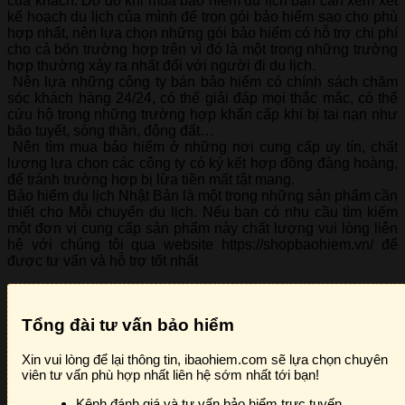
của khách. Do đó khi mua bảo hiểm du lịch bạn cần xem xét
kế hoạch du lịch của mình để trọn gói bảo hiểm sao cho phù
hợp nhất, nên lựa chọn những gói bảo hiểm có hỗ trợ chi phí
cho cả bốn trường hợp trên vì đó là một trong những trường
hợp thường xảy ra nhất đối với người đi du lịch.
Nên lựa những công ty bán bảo hiểm có chính sách chăm
sóc khách hàng 24/24, có thể giải đáp mọi thắc mắc, có thể
cứu hộ trong những trường hợp khẩn cấp khi bị tai nạn như
bão tuyết, sóng thần, động đất…
Nên tìm mua bảo hiểm ở những nơi cung cấp uy tín, chất
lượng lựa chọn các công ty có ký kết hợp đồng đàng hoàng,
để tránh trường hợp bị lừa tiền mất tật mang.
Bảo hiểm du lịch Nhật Bản là một trong những sản phẩm cần
thiết cho Mỗi chuyến du lịch. Nếu bạn có nhu cầu tìm kiếm
một đơn vị cung cấp sản phẩm này chất lượng vui lòng liên
hệ với chúng tôi qua website https://shopbaohiem.vn/ để
được tư vấn và hỗ trợ tốt nhất
Tổng đài tư vấn bảo hiểm
Xin vui lòng để lại thông tin, ibaohiem.com sẽ lựa chọn chuyên
viên tư vấn phù hợp nhất liên hệ sớm nhất tới bạn!
Kênh đánh giá và tư vấn bảo hiểm trực tuyến