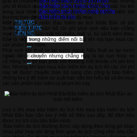
Bảo hiểm trách nhiệm sản phẩm
giấy tờ chuyến bay bị trì hoãn do yếu tố thời tiết hoặc những
Bảo hiểm trách nhiệm công cộng
yếu tố khách quan khác. Lý của bạn bị thất lạc hoặc hư tổn
Bảo hiểm trách nhiệm nghề nghiệp
trong quá trình di chuyển sẽ được công ty bảo hiểm bồi
Bảo hiểm tài sản
thường theo đúng chi phí mà bạn đã mua.
TIN TỨC
Mất giấy tờ cá nhân Bảo hiểm du lịch Nhật Bản sẽ bồi
KIẾN THỨC
thường cho bạn toàn bộ chi phí phát sinh nếu bạn chẳng
LIÊN HỆ
may đi du lịch làm mất hộ chiếu, mất ví, túi xách kèm theo.
Đây là một trong những điểm nổi bật khi mà bạn mua các
sản phẩm bảo hiểm.
Phát sinh khi thuê xe tại nước ngoài Nếu thuê xe tại nước
ngoài để di chuyển nhưng chẳng may bị tai nạn hoặc xe
cộ Hỏng hóc thì bạn phải bồi thường một khoản chi phí khá
lớn. Nhưng khi bạn mua bảo hiểm khi du lịch thì các chi phí
này sẽ được chuyển toàn bộ sang cho công ty bảo hiểm,
những lưu ý để tránh sơ suất bạn nên tìm hiểu kỹ và tìm mua
các sản phẩm bảo hiểm có phạm trù này.
Bảo hiểm du lịch Nhật Bản an
toàn tiết kiệm
Lưu ý khi mua bảo hiểm du lịch Khi mua bảo hiểm du lịch
Nhật Bản bạn cần lưu ý một số điều sau đây, để đảm bảo
được lợi ích của bản thân mình.
Bảo hiểm du lịch thường được xây dựng theo từng gói khác
nhau phù hợp với từng thời gian du lịch cũng như nhu cầu