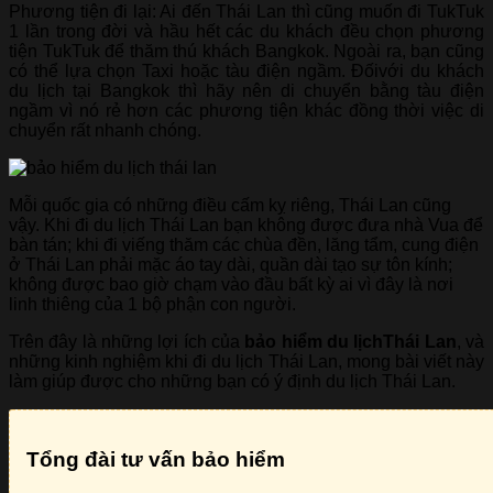
Phương tiện đi lại: Ai đến Thái Lan thì cũng muốn đi TukTuk
1 lần trong đời và hầu hết các du khách đều chọn phương
tiện TukTuk để thăm thú khách Bangkok. Ngoài ra, bạn cũng
có thể lựa chọn Taxi hoặc tàu điện ngầm. Đốivới du khách
du lịch tại Bangkok thì hãy nên di chuyển bằng tàu điện
ngầm vì nó rẻ hơn các phương tiện khác đồng thời việc di
chuyển rất nhanh chóng.
Mỗi quốc gia có những điều cấm kỵ riêng, Thái Lan cũng
vậy. Khi đi du lịch Thái Lan bạn không được đưa nhà Vua để
bàn tán; khi đi viếng thăm các chùa đền, lăng tẩm, cung điện
ở Thái Lan phải mặc áo tay dài, quần dài tạo sự tôn kính;
không được bao giờ chạm vào đầu bất kỳ ai vì đây là nơi
linh thiêng của 1 bộ phận con người.
Trên đây là những lợi ích của
bảo hiểm du lịchThái Lan
, và
những kinh nghiệm khi đi du lịch Thái Lan, mong bài viết này
làm giúp được cho những bạn có ý định du lịch Thái Lan.
Tổng đài tư vấn bảo hiểm