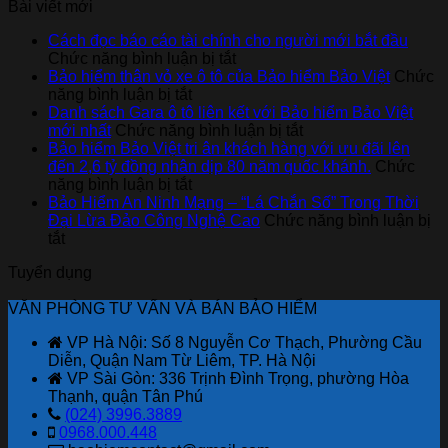
Bài viết mới
Cách đọc báo cáo tài chính cho người mới bắt đầu
ở
Chức năng bình luận bị tắt
Cách
Bảo hiểm thân vỏ xe ô tô của Bảo hiểm Bảo Việt
Chức
ở
đọc
năng bình luận bị tắt
Bảo
báo
Danh sách Gara ô tô liên kết với Bảo hiểm Bảo Việt
hiểm
cáo
ở
mới nhất
Chức năng bình luận bị tắt
thân
tài
Danh
Bảo hiểm Bảo Việt tri ân khách hàng với ưu đãi lên
vỏ
chính
sách
đến 2,6 tỷ đồng nhân dịp 80 năm quốc khánh.
Chức
xe
ở
cho
Gara
năng bình luận bị tắt
ô
Bảo
người
ô
Bảo Hiểm An Ninh Mạng – “Lá Chắn Số” Trong Thời
tô
hiểm
mới
tô
Đại Lừa Đảo Công Nghệ Cao
Chức năng bình luận bị
ở
của
Bảo
bắt
liên
tắt
Bảo
Bảo
Việt
đầu
kết
Tuyển dụng
Hiểm
hiểm
tri
với
An
Bảo
ân
Bảo
VĂN PHÒNG TƯ VẤN VÀ BÁN BẢO HIỂM
Ninh
Việt
khách
hiểm
Mạng
hàng
Bảo
VP Hà Nội: Số 8 Nguyễn Cơ Thạch, Phường Cầu
–
với
Việt
Diễn, Quận Nam Từ Liêm, TP. Hà Nội
“Lá
ưu
mới
VP Sài Gòn: 336 Trịnh Đình Trọng, phường Hòa
Chắn
đãi
nhất
Thạnh, quận Tân Phú
Số”
lên
(024) 3996.3889
Trong
đến
0968.000.448
Thời
2,6