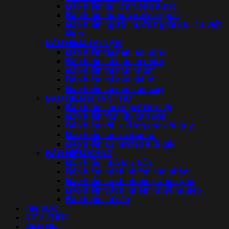
Bảo hiểm du lịch trong nước
Bảo hiểm du học nước ngoài
Bảo hiểm người nước ngoài du lịch Việt
Nam
BẢO HIỂM TAI NẠN
Bảo hiểm tai nạn lao động
Bảo hiểm tai nạn cá nhân
Bảo hiểm tai nạn nhóm
Bảo hiểm tai nạn giá rẻ
Bảo hiểm tai nạn cao cấp
BẢO HIỂM NHÂN THỌ
Bảo hiểm cho người trụ cột
Bảo hiểm tích lũy cho con
Bảo hiểm tối ưu Ung thư đột quỵ
Bảo hiểm tối ưu đầu tư
Bảo hiểm an hưởng tuổi già
BẢO HIỂM KHÁC
Bảo hiểm nhà tư nhân
Bảo hiểm trách nhiệm sản phẩm
Bảo hiểm trách nhiệm công cộng
Bảo hiểm trách nhiệm nghề nghiệp
Bảo hiểm tài sản
TIN TỨC
KIẾN THỨC
LIÊN HỆ