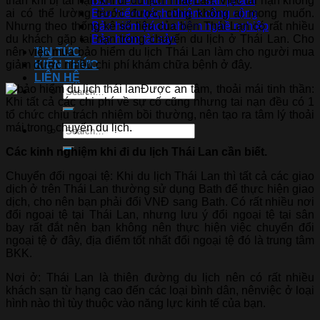
thân khi bị tai nạn khi đi du lịch Thái Lan: Việc tai nạn không
Bảo hiểm trách nhiệm sản phẩm
ai có thể lường trước được, cũng không ai mong muốn.
Bảo hiểm trách nhiệm công cộng
Nhưng theo thống kê số liệu của bên Thái Lan có rất nhiều
Bảo hiểm trách nhiệm nghề nghiệp
du khách gặp tai nạn trong chuyến du lịch ở Thái Lan. Cho
Bảo hiểm tài sản
nên việc mua bảo hiểm du lịch Thái Lan làm cho người mua
TIN TỨC
giảm được nhiều chi phí khám chữa bệnh ở đây.
KIẾN THỨC
LIÊN HỆ
Được an tâm, thoải mái tinh thần:
Khi tất cả các chi phí về sự cố cũng nhưng tai nạn đều có 1
tổ chức chịu trách nhiệm bồi thường, nên tạo ra tâm lý thoải
mái trong chuyến du lịch.
Các kinh nghiệm khi đi du lịch Thái Lan cần biết.
Chuyển đổi ngoại tệ: Khi du lịch Thái Lan thì tất cả các giao
dịch ở trên Thái Lan thường sử dụng Bath để thực hiện giao
dịch, cho nên bạn phải đổi VNĐ sang Bath. Có rất nhiều nơi
đổi ngoại tệ tại Thái Lan, nhưng lưu ý đổi ngoại tệ tại sân
bay rất đắt nên bạn không nên thực hiện việc chuyển đổi
ngoại tệ ở đây, địa điểm tốt nhất đổi ngoại tệ đó là trung tâm
BKK.
Nơi ở: Thái Lan là thiên đường du lịch nên có rất nhiều
khách sạn từ hạng cao đến các loại bình dân, nênviệc ở loại
hình nào thì tùy thuộc vào năng lực kinh tế của bạn.