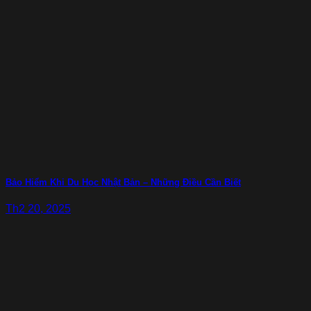
Bảo Hiểm Khi Du Học Nhật Bản – Những Điều Cần Biết
Th2 20, 2025