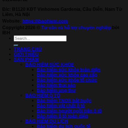
Đ/c: B1120 KĐT Vinhomes Gardenia, Cầu Diễn, Nam Từ
Liêm, Hà Nội
Website:
https://ibaohiem.com
Copyright 2026 ©
Tư vấn và hỗ trợ chuyên nghiệp
bởi
IBH
TRANG CHỦ
GIỚI THIỆU
SẢN PHẨM
BẢO HIỂM SỨC KHỎE
Bảo hiểm sức khỏe toàn diện
Bảo hiểm sức khỏe cao cấp
Bảo hiểm sức khỏe tổ chức
Bảo hiểm thai sản
Bảo hiểm ung thư
BẢO HIỂM Ô TÔ
Bảo hiểm TNDS bắt buộc
Bảo hiểm vật chất ô tô
Bảo hiểm người ngồi trên ô tô
Bảo hiểm ô tô toàn diện
BẢO HIỂM DU LỊCH
Bảo hiểm du lịch quốc tế