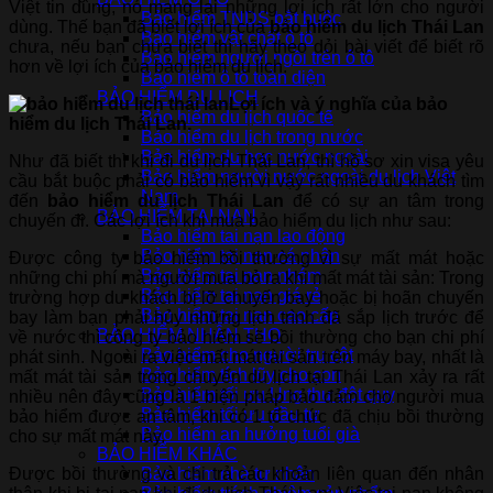
Việt tin dùng, nó mang lại những lợi ích rất lớn cho người
Bảo hiểm TNDS bắt buộc
dùng. Thế bạn đã biết lợi ích của
bảo hiểm du lịch Thái Lan
Bảo hiểm vật chất ô tô
chưa, nếu bạn chưa biết thì hãy theo dỏi bài viết để biết rõ
Bảo hiểm người ngồi trên ô tô
hơn về lợi ích của bảo hiểm du lịch.
Bảo hiểm ô tô toàn diện
BẢO HIỂM DU LỊCH
Lợi ích và ý nghĩa của bảo
Bảo hiểm du lịch quốc tế
hiểm du lịch Thái Lan.
Bảo hiểm du lịch trong nước
Bảo hiểm du học nước ngoài
Như đã biết thì khi đi du lịch Thái Lan, thì hồ sơ xin visa yêu
Bảo hiểm người nước ngoài du lịch Việt
cầu bắt buộc phải có bảo hiểm vì vậy rất nhiều du khách tìm
Nam
đến
bảo hiểm du lịch Thái Lan
để có sự an tâm trong
BẢO HIỂM TAI NẠN
chuyến đi. Các lợi ích khi mua bảo hiểm du lịch như sau:
Bảo hiểm tai nạn lao động
Bảo hiểm tai nạn cá nhân
Được công ty bảo hiểm bồi thường vì sự mất mát hoặc
Bảo hiểm tai nạn nhóm
những chi phí mà người mua bỏ ra khi mất mát tài sản: Trong
Bảo hiểm tai nạn giá rẻ
trường hợp du khách bị lỡ chuyến bay hoặc bị hoãn chuyến
Bảo hiểm tai nạn cao cấp
bay làm bạn phải hủy những lịch trình đã sắp lịch trước để
BẢO HIỂM NHÂN THỌ
về nước thì công ty bảo hiểm sẽ bồi thường cho bạn chi phí
Bảo hiểm cho người trụ cột
phát sinh. Ngoài ra việc mất mát tài sản trên máy bay, nhất là
Bảo hiểm tích lũy cho con
mất mát tài sản trong chuyến du lịch tại Thái Lan xảy ra rất
Bảo hiểm tối ưu Ung thư đột quỵ
nhiều nên đây cũng là 1 biện pháp bảo đảm cho người mua
Bảo hiểm tối ưu đầu tư
bảo hiểm được an tâm, khi có 1 tổ chức đã chịu bồi thường
Bảo hiểm an hưởng tuổi già
cho sự mất mát này.
BẢO HIỂM KHÁC
Được bồi thường và chi trả các khoản liên quan đến nhân
Bảo hiểm nhà tư nhân