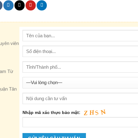
huyên viên
Nam Từ
quận Tân
Nhập mã xác thực bảo mật: