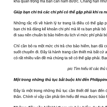
khá quan trọng mà bạn cần nắm được. Chẳng hạn như
Giúp bạn chi trả các chi phí có thể gặp phải khi ra 
Những rắc rối về hành lý tư trang là điều có thể gặp ph
bạn chi trả đáng kể khoản chi phí mà lẽ ra bạn phải 
đi sau nên chuẩn bị bảo hiểm du lịch vì mức phí phải 
Chỉ cần bỏ ra một mức chi trả cho bảo hiểm, bạn đã c
suốt chuyến đi. Đây là hành trang cần thiết mà bất cứ a
có rất nhiều vấn đề mà chúng ta sẽ có thể gặp phải. Bạ
pic Tìm hiểu kĩ các thủ
Một trong những thủ tục bắt buộc khi đến Philippin
Đây là một trong những thủ tục cần thiết để bạn đến
thân. Chính vì vậy cần phải tìm hiểu để mua được bảo 