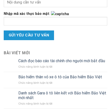
Nhập mã xác thực bảo mật:
BÀI VIẾT MỚI
Cách đọc báo cáo tài chính cho người mới bắt đầu
ở
Chức năng bình luận bị tắt
Cách
đọc
Bảo hiểm thân vỏ xe ô tô của Bảo hiểm Bảo Việt
báo
ở
Chức năng bình luận bị tắt
cáo
Bảo
tài
hiểm
chính
Danh sách Gara ô tô liên kết với Bảo hiểm Bảo Việt
thân
cho
mới nhất
vỏ
người
ở
Chức năng bình luận bị tắt
xe
mới
Danh
ô
bắt