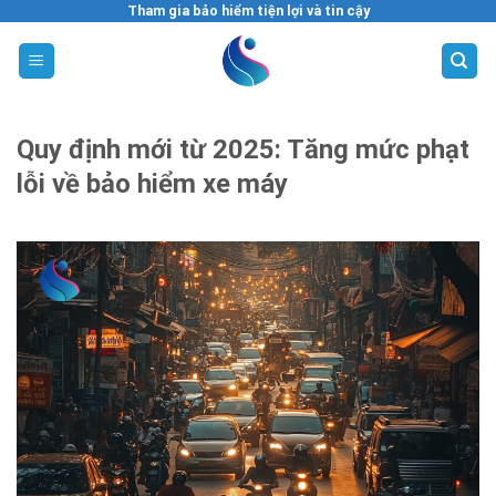
Skip
Tham gia bảo hiểm tiện lợi và tin cậy
to
content
Quy định mới từ 2025: Tăng mức phạt
lỗi về bảo hiểm xe máy