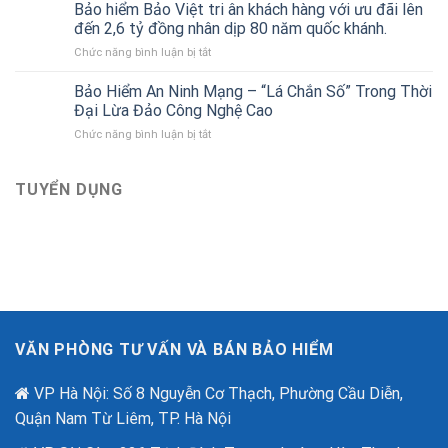
sách
tô
Bảo hiểm Bảo Việt tri ân khách hàng với ưu đãi lên
đầu
Gara
của
đến 2,6 tỷ đồng nhân dịp 80 năm quốc khánh.
ô
Bảo
ở
Chức năng bình luận bị tắt
tô
hiểm
Bảo
liên
Bảo
hiểm
Bảo Hiểm An Ninh Mạng – “Lá Chắn Số” Trong Thời
kết
Việt
Bảo
với
Đại Lừa Đảo Công Nghệ Cao
Việt
Bảo
ở
Chức năng bình luận bị tắt
tri
hiểm
Bảo
ân
Bảo
Hiểm
khách
Việt
An
TUYỂN DỤNG
hàng
mới
Ninh
với
nhất
Mạng
ưu
–
đãi
“Lá
lên
Chắn
đến
Số”
2,6
Trong
tỷ
Thời
đồng
Đại
nhân
VĂN PHÒNG TƯ VẤN VÀ BÁN BẢO HIỂM
Lừa
dịp
Đảo
80
Công
VP Hà Nội: Số 8 Nguyễn Cơ Thạch, Phường Cầu Diễn,
năm
Nghệ
quốc
Quận Nam Từ Liêm, TP. Hà Nội
Cao
khánh.