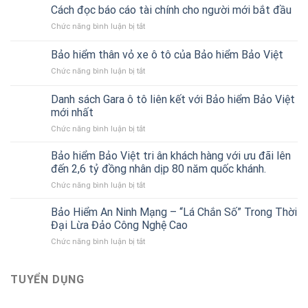
Cách đọc báo cáo tài chính cho người mới bắt đầu
ở
Chức năng bình luận bị tắt
Cách
đọc
Bảo hiểm thân vỏ xe ô tô của Bảo hiểm Bảo Việt
báo
ở
Chức năng bình luận bị tắt
cáo
Bảo
tài
hiểm
chính
Danh sách Gara ô tô liên kết với Bảo hiểm Bảo Việt
thân
cho
mới nhất
vỏ
người
ở
Chức năng bình luận bị tắt
xe
mới
Danh
ô
bắt
sách
tô
Bảo hiểm Bảo Việt tri ân khách hàng với ưu đãi lên
đầu
Gara
của
đến 2,6 tỷ đồng nhân dịp 80 năm quốc khánh.
ô
Bảo
ở
Chức năng bình luận bị tắt
tô
hiểm
Bảo
liên
Bảo
hiểm
Bảo Hiểm An Ninh Mạng – “Lá Chắn Số” Trong Thời
kết
Việt
Bảo
với
Đại Lừa Đảo Công Nghệ Cao
Việt
Bảo
ở
Chức năng bình luận bị tắt
tri
hiểm
Bảo
ân
Bảo
Hiểm
khách
Việt
An
TUYỂN DỤNG
hàng
mới
Ninh
với
nhất
Mạng
ưu