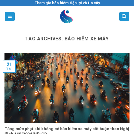
Skip
Tham gia bảo hiểm tiện lợi và tin cậy
to
content
TAG ARCHIVES:
BẢO HIỂM XE MÁY
21
Th1
Tăng mức phạt khi không có bảo hiểm xe máy bắt buộc theo Nghị
định 168/2024/NĐ-CP