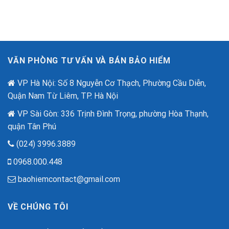
–
đãi
“Lá
lên
Chắn
đến
Số”
2,6
Trong
tỷ
Thời
đồng
Đại
nhân
VĂN PHÒNG TƯ VẤN VÀ BÁN BẢO HIỂM
Lừa
dịp
Đảo
80
Công
VP Hà Nội: Số 8 Nguyễn Cơ Thạch, Phường Cầu Diễn,
năm
Nghệ
quốc
Quận Nam Từ Liêm, TP. Hà Nội
Cao
khánh.
VP Sài Gòn: 336 Trịnh Đình Trọng, phường Hòa Thạnh,
quận Tân Phú
(024) 3996.3889
0968.000.448
baohiemcontact@gmail.com
VỀ CHÚNG TÔI