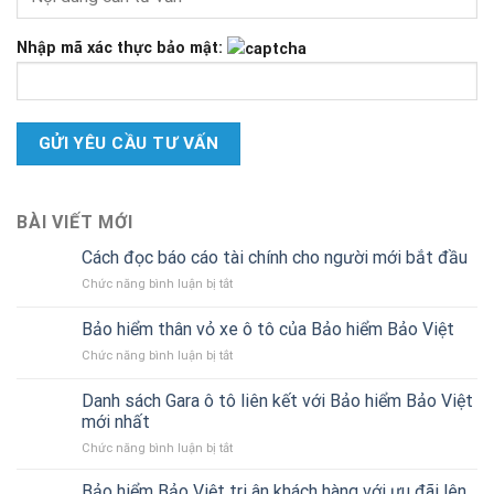
Nhập mã xác thực bảo mật:
BÀI VIẾT MỚI
Cách đọc báo cáo tài chính cho người mới bắt đầu
ở
Chức năng bình luận bị tắt
Cách
đọc
Bảo hiểm thân vỏ xe ô tô của Bảo hiểm Bảo Việt
báo
ở
Chức năng bình luận bị tắt
cáo
Bảo
tài
hiểm
chính
Danh sách Gara ô tô liên kết với Bảo hiểm Bảo Việt
thân
cho
mới nhất
vỏ
người
ở
Chức năng bình luận bị tắt
xe
mới
Danh
ô
bắt
sách
tô
Bảo hiểm Bảo Việt tri ân khách hàng với ưu đãi lên
đầu