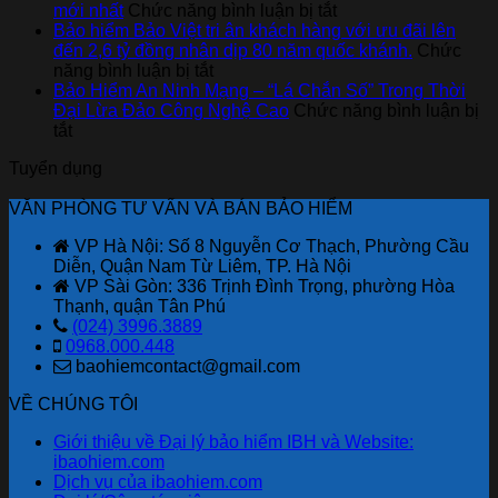
hiểm
cáo
ở
mới nhất
Chức năng bình luận bị tắt
thân
tài
Danh
Bảo hiểm Bảo Việt tri ân khách hàng với ưu đãi lên
vỏ
chính
sách
đến 2,6 tỷ đồng nhân dịp 80 năm quốc khánh.
Chức
xe
ở
cho
Gara
năng bình luận bị tắt
ô
Bảo
người
ô
Bảo Hiểm An Ninh Mạng – “Lá Chắn Số” Trong Thời
tô
hiểm
mới
tô
Đại Lừa Đảo Công Nghệ Cao
Chức năng bình luận bị
ở
của
Bảo
bắt
liên
tắt
Bảo
Bảo
Việt
đầu
kết
Tuyển dụng
Hiểm
hiểm
tri
với
An
Bảo
ân
Bảo
VĂN PHÒNG TƯ VẤN VÀ BÁN BẢO HIỂM
Ninh
Việt
khách
hiểm
Mạng
hàng
Bảo
VP Hà Nội: Số 8 Nguyễn Cơ Thạch, Phường Cầu
–
với
Việt
Diễn, Quận Nam Từ Liêm, TP. Hà Nội
“Lá
ưu
mới
VP Sài Gòn: 336 Trịnh Đình Trọng, phường Hòa
Chắn
đãi
nhất
Thạnh, quận Tân Phú
Số”
lên
(024) 3996.3889
Trong
đến
0968.000.448
Thời
2,6
baohiemcontact@gmail.com
Đại
tỷ
Lừa
đồng
VỀ CHÚNG TÔI
Đảo
nhân
Công
dịp
Giới thiệu về Đại lý bảo hiểm IBH và Website:
Nghệ
80
ibaohiem.com
Cao
năm
Dịch vụ của ibaohiem.com
quốc