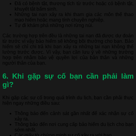
Đã có bệnh tật, thương tích từ trước hoặc có bệnh tật,
khuyết tật bẩm sinh.
Những tai nạn xảy ra khi tham gia các môn thể thao
mạo hiểm hoặc mang tính chuyên nghiệp.
Tự đi khám phá những nơi rừng núi.
Các trường hợp trên đều là những tai nạn đã được dự đoán
từ trước vì vậy bảo hiểm sẽ không bồi thường cho bạn. Bảo
hiểm sẽ chỉ chi trả khi bạn xảy ra những tai nạn không thể
lường trước được. Vì vậy, bạn cần lưu ý về những trường
hợp trên nhằm bảo vệ quyền lợi của bản thân và những
người thân của bạn.
6. Khi gặp sự cố bạn cần phải làm
gì?
Khi gặp các sự cố trong quá trình du lịch, bạn cần phải thực
hiện ngay những điều sau:
Thông báo đến cảnh sát gần nhất để xác nhận sự cố
xảy ra.
Thông báo đến nơi cung cấp bảo hiểm du lịch cho bạn
sớm nhất.
Các giấy tờ chứng minh sự cố xảy ra với bạn.