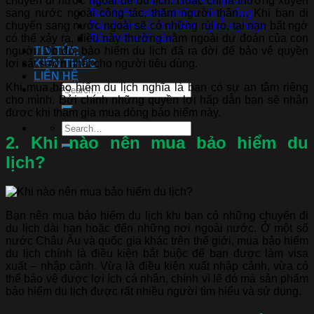
chuyên đi nước ngoài để du lịch. Hoặc chỉ là thường xuyên
Bảo hiểm trách nhiệm sản phẩm
sang nước ngoài công tác, thăm người thân… Khi bạn di
Bảo hiểm trách nhiệm công cộng
chuyển sang nước ngoài sẽ có những rủi ro, tai nạn bất ngờ
Bảo hiểm trách nhiệm nghề nghiệp
có thể xảy ra, điều này thường nằm ngoài dự đoán của con
Bảo hiểm tài sản
người. Do đó, bảo hiểm du lịch đã ra đời để bảo vệ quyền
TIN TỨC
lợi sát sườn nhất cho người tiêu dùng.
KIẾN THỨC
LIÊN HỆ
Khi mua bảo hiểm du lịch nghĩa là bạn có sự an tâm riêng
cho mình. Bởi chính những quyền lợi hấp dẫn bạn sẽ nhận
được khi tham gia mua dòng bảo hiểm này.
2. Khi nào nên mua bảo hiểm du
lịch?
Bạn nên mua bảo hiểm du lịch khi bạn có những chuyến đi
du lịch dài hạn hoặc đến những nơi ngoài nước. Ở một số
nước Châu Âu và quốc gia khác trên thế giới, mua bảo hiểm
du lịch chính là điều kiện bắt buộc để bạn được làm visa
xuất – nhập cảnh. Vừa là điều kiện xuất nhập cảnh, vừa có
thể bảo vệ được lợi ích cá nhân, chính vì lẽ đó mà sản phẩm
bảo hiểm du lịch được rất nhiều người tìm hiểu và sử dụng.