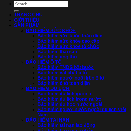
TRANG CHỦ
GIỚI THIỆU
SẢN PHẨM
BẢO HIỂM SỨC KHỎE
Bảo hiểm sức khỏe toàn diện
Bảo hiểm sức khỏe cao cấp
Bảo hiểm sức khỏe tổ chức
Bảo hiểm thai sản
Bảo hiểm ung thư
BẢO HIỂM Ô TÔ
Bảo hiểm TNDS bắt buộc
Bảo hiểm vật chất ô tô
Bảo hiểm người ngồi trên ô tô
Bảo hiểm ô tô toàn diện
BẢO HIỂM DU LỊCH
Bảo hiểm du lịch quốc tế
Bảo hiểm du lịch trong nước
Bảo hiểm du học nước ngoài
Bảo hiểm người nước ngoài du lịch Việt
Nam
BẢO HIỂM TAI NẠN
Bảo hiểm tai nạn lao động
Bảo hiểm tai nạn cá nhân