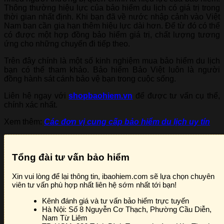
Thông thường hiệu lực của bảo hiểm du lịch có giá trị trong
thời gian nhất định. Khi bạn đã về nước nhập cảnh vào Việt
Nam bạn cần gia hạn thêm hiệu lực dài hơn. Để từ đó có thể
có được một hợp đồng bảo hiểm giá trị, chất lượng tương
ứng cho những chuyến đi tiếp theo.
Trên đây chính là một số kinh nghiệm mua bảo hiểm du lịch
bạn có thể tham khảo. Bảo hiểm Bảo Việt luôn là người
đồng hành sát cánh bảo vệ bạn trong cuộc sống.
Liên hệ ngay với
shopbaohiem.vn
để được tư vấn cụ thể,
chính xác nhất.
Xem thêm:
Các đơn vị cung cấp bảo hiểm du lịch uy tín
Tổng đài tư vấn bảo hiểm
Xin vui lòng để lại thông tin, ibaohiem.com sẽ lựa chọn chuyên
viên tư vấn phù hợp nhất liên hệ sớm nhất tới bạn!
Kênh đánh giá và tư vấn bảo hiểm trực tuyến
Hà Nội:
Số 8 Nguyễn Cơ Thạch, Phường Cầu Diễn,
Nam Từ Liêm