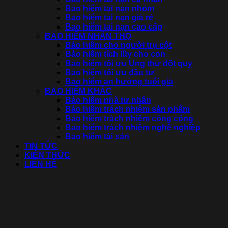
Bảo hiểm tai nạn nhóm
Bảo hiểm tai nạn giá rẻ
Bảo hiểm tai nạn cao cấp
BẢO HIỂM NHÂN THỌ
Bảo hiểm cho người trụ cột
Bảo hiểm tích lũy cho con
Bảo hiểm tối ưu Ung thư đột quỵ
Bảo hiểm tối ưu đầu tư
Bảo hiểm an hưởng tuổi già
BẢO HIỂM KHÁC
Bảo hiểm nhà tư nhân
Bảo hiểm trách nhiệm sản phẩm
Bảo hiểm trách nhiệm công cộng
Bảo hiểm trách nhiệm nghề nghiệp
Bảo hiểm tài sản
TIN TỨC
KIẾN THỨC
LIÊN HỆ