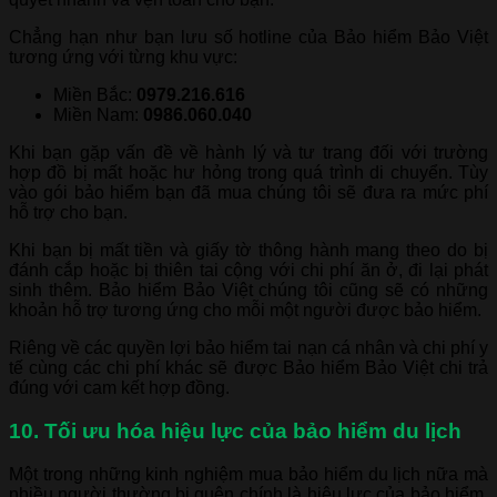
Chẳng hạn như bạn lưu số hotline của Bảo hiểm Bảo Việt
tương ứng với từng khu vực:
Miền Bắc:
0979.216.616
Miền Nam:
0986.060.040
Khi bạn gặp vấn đề về hành lý và tư trang đối với trường
hợp đồ bị mất hoặc hư hỏng trong quá trình di chuyển. Tùy
vào gói bảo hiểm bạn đã mua chúng tôi sẽ đưa ra mức phí
hỗ trợ cho bạn.
Khi bạn bị mất tiền và giấy tờ thông hành mang theo do bị
đánh cắp hoặc bị thiên tai cộng với chi phí ăn ở, đi lại phát
sinh thêm. Bảo hiểm Bảo Việt chúng tôi cũng sẽ có những
khoản hỗ trợ tương ứng cho mỗi một người được bảo hiểm.
Riêng về các quyền lợi bảo hiểm tai nạn cá nhân và chi phí y
tế cùng các chi phí khác sẽ được Bảo hiểm Bảo Việt chi trả
đúng với cam kết hợp đồng.
10. Tối ưu hóa hiệu lực của bảo hiểm du lịch
Một trong những kinh nghiệm mua bảo hiểm du lịch nữa mà
nhiều người thường bị quên chính là hiệu lực của bảo hiểm.