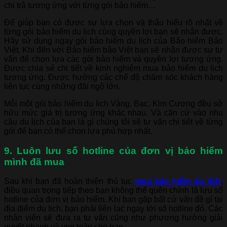
chi trả tương ứng với từng gói bảo hiểm…
Để giúp bạn có được sự lựa chọn và thấu hiểu rõ nhất về
từng gói bảo hiểm du lịch cùng quyền lợi bạn sẽ nhận được.
Hãy sử dụng ngay gói bảo hiểm du lịch của Bảo hiểm Bảo
Việt. Khi đến với Bảo hiểm bảo Việt bạn sẽ nhận được sự tư
vấn để chọn lựa các gói bảo hiểm và quyền lợi tương ứng.
Được chia sẻ chi tiết về kinh nghiệm mua bảo hiểm du lịch
tương ứng. Được hưởng các chế độ chăm sóc khách hàng
liên tục cùng những đãi ngộ lớn.
Mỗi một gói bảo hiểm du lịch Vàng, Bạc, Kim Cương đều sở
hữu mức giá trị tương ứng khác nhau. Và căn cứ vào nhu
cầu du lịch của bạn là gì chúng tôi sẽ tư vấn chi tiết về từng
gói để bạn có thể chọn lựa phù hợp nhất.
9. Luôn lưu số hotline của đơn vị bảo hiểm
mình đã mua
Sau khi bạn đã hoàn thiện thủ tục
mua bảo hiểm du lịch
,
điều quan trọng tiếp theo bạn không thể quên chính là lưu số
hotline của đơn vị bảo hiểm. Khi bạn gặp bất cứ vấn đề gì tại
địa điểm du lịch, bạn phải liên lạc ngay tới số hotline đó. Các
nhân viên sẽ đưa ra tư vấn cũng như phương hướng giải
quyết nhanh và vẹn toàn cho bạn.