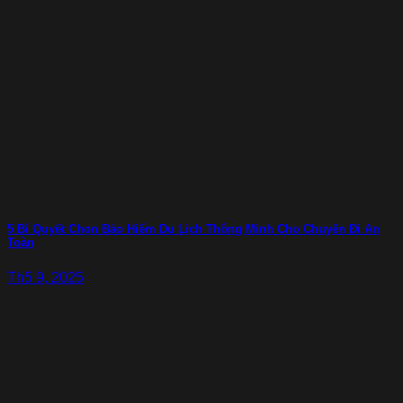
5 Bí Quyết Chọn Bảo Hiểm Du Lịch Thông Minh Cho Chuyến Đi An
Toàn
Th5 9, 2025