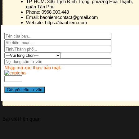
TP. HCM:
336 Trịnh Đình Trọng, phường Hòa Thạnh,
quận Tân Phú
Phone:
0968.000.448
Email:
baohiemcontact@gmail.com
Website:
https://ibaohiem.com
Nhập mã xác thực bảo mật:
Bài viết liên quan